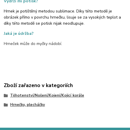
Vydrží mi potisk?
Hrnek je potištěný metodou sublimace. Díky této metodě je
obrázek přímo v povrchu hrnečku, lisuje se za vysokých teplot a
díky této metodě se potisk nijak neodlupuje.
Jaká je údržba?
Hrneček může do myčky nádobí.
Zboží zařazeno v kategoriích
Těhotenství/Nošení/Kojení/Kojicí korále
Hrnečky, plecháčky