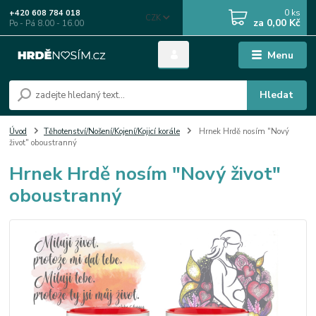
0
ks
+420 608 784 018
CZK
za
0,00 Kč
Po - Pá 8.00 - 16.00
Menu
Hledat
Úvod
Těhotenství/Nošení/Kojení/Kojicí korále
Hrnek Hrdě nosím "Nový
život" oboustranný
Hrnek Hrdě nosím "Nový život"
oboustranný