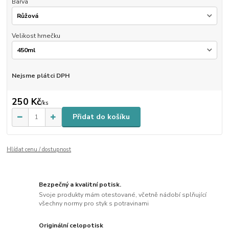
Barva
Velikost hrnečku
Nejsme plátci DPH
250 Kč
/
ks
Přidat do košíku
Hlídat cenu / dostupnost
Bezpečný a kvalitní potisk.
Svoje produkty mám otestované, včetně nádobí splňující
všechny normy pro styk s potravinami
Originální celopotisk