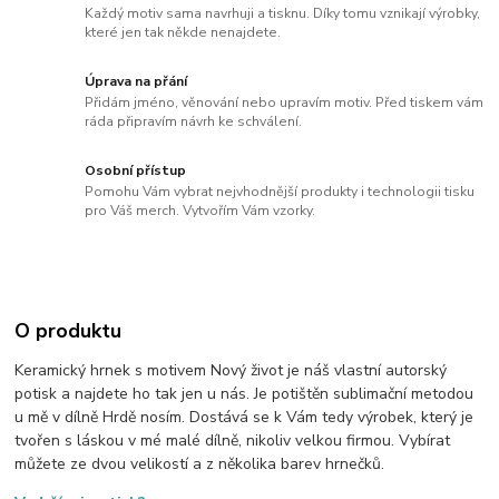
Každý motiv sama navrhuji a tisknu. Díky tomu vznikají výrobky,
které jen tak někde nenajdete.
Úprava na přání
Přidám jméno, věnování nebo upravím motiv. Před tiskem vám
ráda připravím návrh ke schválení.
Osobní přístup
Pomohu Vám vybrat nejvhodnější produkty i technologii tisku
pro Váš merch. Vytvořím Vám vzorky.
O produktu
Keramický hrnek s motivem Nový život je náš vlastní autorský
potisk a najdete ho tak jen u nás. Je potištěn sublimační metodou
u mě v dílně Hrdě nosím. Dostává se k Vám tedy výrobek, který je
tvořen s láskou v mé malé dílně, nikoliv velkou firmou. Vybírat
můžete ze dvou velikostí a z několika barev hrnečků.