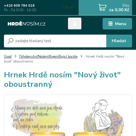
0
ks
+420 608 784 018
CZK
za
0,00 Kč
Po - Pá 8.00 - 16.00
Menu
Hledat
Úvod
Těhotenství/Nošení/Kojení/Kojicí korále
Hrnek Hrdě nosím "Nový
život" oboustranný
Hrnek Hrdě nosím "Nový život"
oboustranný