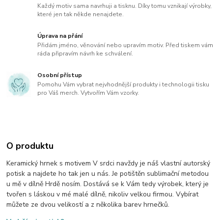
Každý motiv sama navrhuji a tisknu. Díky tomu vznikají výrobky,
které jen tak někde nenajdete.
Úprava na přání
Přidám jméno, věnování nebo upravím motiv. Před tiskem vám
ráda připravím návrh ke schválení.
Osobní přístup
Pomohu Vám vybrat nejvhodnější produkty i technologii tisku
pro Váš merch. Vytvořím Vám vzorky.
O produktu
Keramický hrnek s motivem V srdci navždy je náš vlastní autorský
potisk a najdete ho tak jen u nás. Je potištěn sublimační metodou
u mě v dílně Hrdě nosím. Dostává se k Vám tedy výrobek, který je
tvořen s láskou v mé malé dílně, nikoliv velkou firmou. Vybírat
můžete ze dvou velikostí a z několika barev hrnečků.