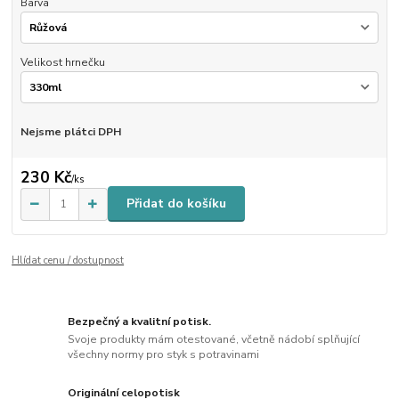
Barva
Velikost hrnečku
Nejsme plátci DPH
230 Kč
/
ks
Přidat do košíku
Hlídat cenu / dostupnost
Bezpečný a kvalitní potisk.
Svoje produkty mám otestované, včetně nádobí splňující
všechny normy pro styk s potravinami
Originální celopotisk