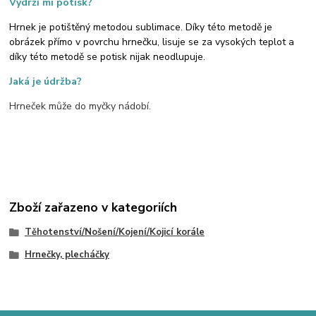
Vydrží mi potisk?
Hrnek je potištěný metodou sublimace. Díky této metodě je
obrázek přímo v povrchu hrnečku, lisuje se za vysokých teplot a
díky této metodě se potisk nijak neodlupuje.
Jaká je údržba?
Hrneček může do myčky nádobí.
Zboží zařazeno v kategoriích
Těhotenství/Nošení/Kojení/Kojicí korále
Hrnečky, plecháčky