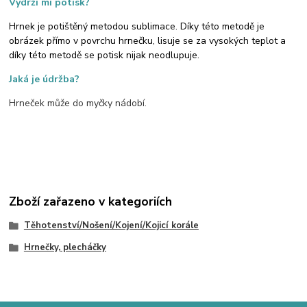
Vydrží mi potisk?
Hrnek je potištěný metodou sublimace. Díky této metodě je
obrázek přímo v povrchu hrnečku, lisuje se za vysokých teplot a
díky této metodě se potisk nijak neodlupuje.
Jaká je údržba?
Hrneček může do myčky nádobí.
Zboží zařazeno v kategoriích
Těhotenství/Nošení/Kojení/Kojicí korále
Hrnečky, plecháčky