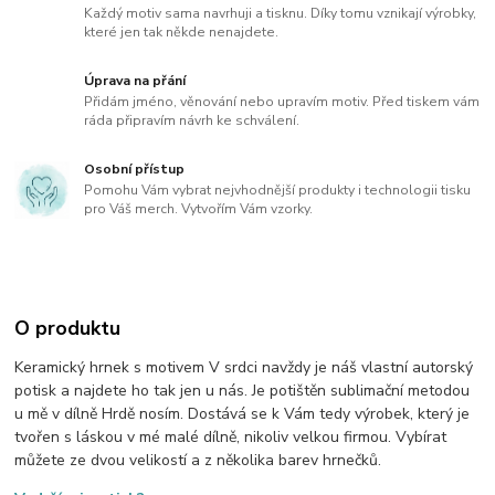
Každý motiv sama navrhuji a tisknu. Díky tomu vznikají výrobky,
které jen tak někde nenajdete.
Úprava na přání
Přidám jméno, věnování nebo upravím motiv. Před tiskem vám
ráda připravím návrh ke schválení.
Osobní přístup
Pomohu Vám vybrat nejvhodnější produkty i technologii tisku
pro Váš merch. Vytvořím Vám vzorky.
O produktu
Keramický hrnek s motivem V srdci navždy je náš vlastní autorský
potisk a najdete ho tak jen u nás. Je potištěn sublimační metodou
u mě v dílně Hrdě nosím. Dostává se k Vám tedy výrobek, který je
tvořen s láskou v mé malé dílně, nikoliv velkou firmou. Vybírat
můžete ze dvou velikostí a z několika barev hrnečků.