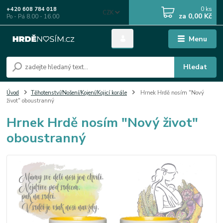
0
ks
+420 608 784 018
CZK
za
0,00 Kč
Po - Pá 8.00 - 16.00
Menu
Hledat
Úvod
Těhotenství/Nošení/Kojení/Kojicí korále
Hrnek Hrdě nosím "Nový
život" oboustranný
Hrnek Hrdě nosím "Nový život"
oboustranný