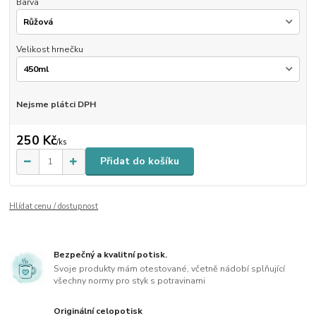
Barva
Velikost hrnečku
Nejsme plátci DPH
250 Kč
/
ks
Přidat do košíku
Hlídat cenu / dostupnost
Bezpečný a kvalitní potisk.
Svoje produkty mám otestované, včetně nádobí splňující
všechny normy pro styk s potravinami
Originální celopotisk