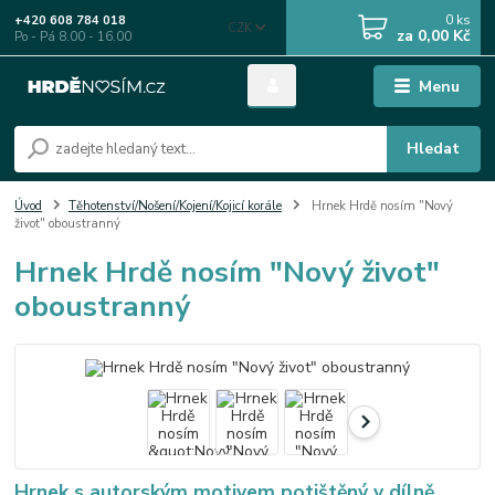
0
ks
+420 608 784 018
CZK
za
0,00 Kč
Po - Pá 8.00 - 16.00
Menu
Hledat
Úvod
Těhotenství/Nošení/Kojení/Kojicí korále
Hrnek Hrdě nosím "Nový
život" oboustranný
Hrnek Hrdě nosím "Nový život"
oboustranný
Hrnek s autorským motivem potištěný v dílně