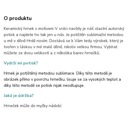
O produktu
Keramický hrnek s motivem V srdci navždy je náš vlastní autorský
potisk a najdete ho tak jen u nás. Je potištěn sublimační metodou
u mě v dílně Hrdě nosím. Dostává se k Vám tedy výrobek, který je
tvořen s láskou v mé malé dílně, nikoliv velkou firmou. Vybírat
můžete ze dvou velikostí a z několika barev hrnečků.
Vydrží mi potisk?
Hrnek je potištěný metodou sublimace. Díky této metodě je
obrázek přímo v povrchu hrnečku, lisuje se za vysokých teplot a
díky této metodě se potisk nijak neodlupuje.
Jaká je údržba?
Hrneček může do myčky nádobí.