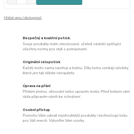
Hlídat cenu / dostupnost
Bezpečný a kvalitní potisk.
Svoje produkty mám otestované, včetně nádobí splňující
všechny normy pro styk s potravinami
Originální celopotisk
Každý motiv sama navrhuji a tisknu. Díky tomu vznikají výrobky,
které jen tak někde nenajdete.
Úprava na přání
Přidám jméno, věnování nebo upravím motiv. Před tiskem vám
ráda připravím návrh ke schválení.
Osobní přístup
Pomohu Vám vybrat nejvhodnější produkty i technologii tisku
pro Váš merch. Vytvořím Vám vzorky.