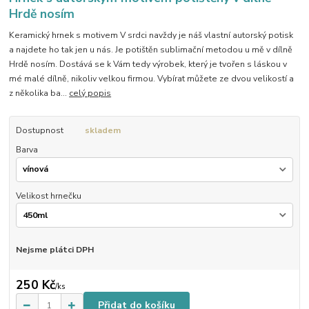
Hrdě nosím
Keramický hrnek s motivem V srdci navždy je náš vlastní autorský potisk
a najdete ho tak jen u nás. Je potištěn sublimační metodou u mě v dílně
Hrdě nosím. Dostává se k Vám tedy výrobek, který je tvořen s láskou v
mé malé dílně, nikoliv velkou firmou. Vybírat můžete ze dvou velikostí a
z několika ba...
celý popis
Dostupnost
skladem
Barva
Velikost hrnečku
Nejsme plátci DPH
250 Kč
/
ks
Přidat do košíku