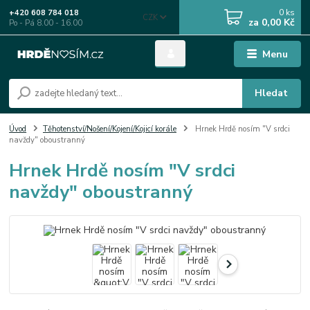
0
ks
+420 608 784 018
CZK
za
0,00 Kč
Po - Pá 8.00 - 16.00
Menu
Hledat
Úvod
Těhotenství/Nošení/Kojení/Kojicí korále
Hrnek Hrdě nosím "V srdci
navždy" oboustranný
Hrnek Hrdě nosím "V srdci
navždy" oboustranný