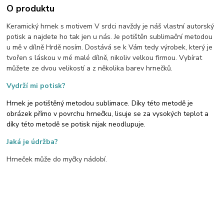
O produktu
Keramický hrnek s motivem V srdci navždy je náš vlastní autorský
potisk a najdete ho tak jen u nás. Je potištěn sublimační metodou
u mě v dílně Hrdě nosím. Dostává se k Vám tedy výrobek, který je
tvořen s láskou v mé malé dílně, nikoliv velkou firmou. Vybírat
můžete ze dvou velikostí a z několika barev hrnečků.
Vydrží mi potisk?
Hrnek je potištěný metodou sublimace. Díky této metodě je
obrázek přímo v povrchu hrnečku, lisuje se za vysokých teplot a
díky této metodě se potisk nijak neodlupuje.
Jaká je údržba?
Hrneček může do myčky nádobí.