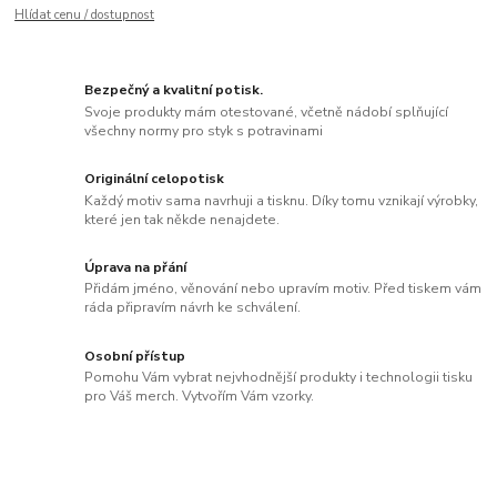
Hlídat cenu / dostupnost
Bezpečný a kvalitní potisk.
Svoje produkty mám otestované, včetně nádobí splňující
všechny normy pro styk s potravinami
Originální celopotisk
Každý motiv sama navrhuji a tisknu. Díky tomu vznikají výrobky,
které jen tak někde nenajdete.
Úprava na přání
Přidám jméno, věnování nebo upravím motiv. Před tiskem vám
ráda připravím návrh ke schválení.
Osobní přístup
Pomohu Vám vybrat nejvhodnější produkty i technologii tisku
pro Váš merch. Vytvořím Vám vzorky.