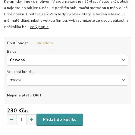
Keramický hrnek s motivem V srdci navždy je náš vlastní autorský potisk
a najdete ho tak jen u nás. Je potištěn sublimační metodou u mě v dílně
Hrdě nosím. Dostává se k Vám tedy výrobek, který je tvořen s láskou v
mé malé dílně, nikoliv velkou firmou. Vybírat můžete ze dvou velikostí a
z několika ba...
celý popis
Dostupnost
skladem
Barva
Velikost hrnečku
Nejsme plátci DPH
230 Kč
/
ks
Přidat do košíku