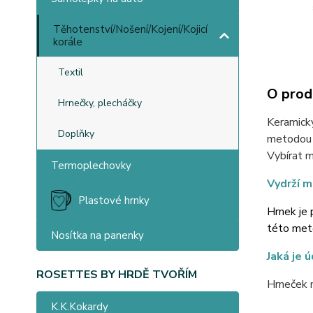
Těhotenství/Nošení/Kojení/Kojicí
korále
Textil
O prod
Hrnečky, plecháčky
Keramický
Doplňky
metodou u
Vybírat m
Termoplechovky
Vydrží m
Plastové hrnky
Hrnek je 
této meto
Nosítka na panenky
Jaká je 
ROSETTES BY HRDĚ TVOŘÍM
Hrneček 
K.K.Kokardy