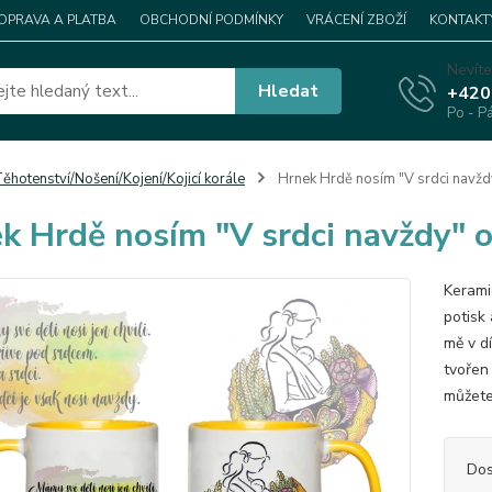
OPRAVA A PLATBA
OBCHODNÍ PODMÍNKY
VRÁCENÍ ZBOŽÍ
KONTAKT
Nevíte
Hledat
+420
Po - P
ěhotenství/Nošení/Kojení/Kojicí korále
Hrnek Hrdě nosím "V srdci navžd
k Hrdě nosím "V srdci navždy" 
Kerami
potisk
mě v d
tvořen 
můžete 
Dos