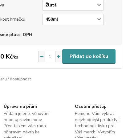
va
ikost hrnečku
sme plátci DPH
0 Kč
Přidat do košíku
/
ks
cenu / dostupnost
Úprava na přání
Osobní přístup
Přidám jméno, věnování
Pomohu Vám vybrat
nebo upravím motiv.
nejvhodnější produkty i
Před tiskem vám ráda
technologii tisku pro
připravím návrh ke
Váš merch. Vytvořím