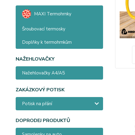
MAXI Termohrnky
Šroubovací termosky
Doplňky k termohrnkům
NAŽEHLOVAČKY
Nažehlovačky A4/A5
ZAKÁZKOVÝ POTISK
Potisk na přání
DOPRODEJ PRODUKTŮ
Samolepky na auto