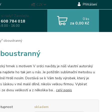
Přihlášení
Y
CZK
 si rady? Zavolejte.
0
ks
 608 784 018
za
0,00 Kč
á 8.00 - 16.00
y" oboustranný
oboustranný
cký hrnek s motivem V srdci navždy je náš vlastní autorský
 a najdete ho tak jen u nás. Je potištěn sublimační metodou u
ílně Hrdě nosím. Dostává se k Vám tedy výrobek, který je
s láskou v mé malé dílně, nikoliv velkou firmou. Vybírat
ze dvou velikostí a z několika ba...
celý popis
tupnost
skladem