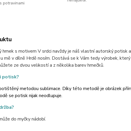
nenajdete.
s potravinami
uktu
 hrnek s motivem V srdci navždy je náš vlastní autorský potisk a 
 mě v dílně Hrdě nosím. Dostává se k Vám tedy výrobek, který je
ůžete ze dvou velikostí a z několika barev hrnečků.
i potisk?
potištěný metodou sublimace. Díky této metodě je obrázek přímo 
dě se potisk nijak neodlupuje.
údržba?
může do myčky nádobí.