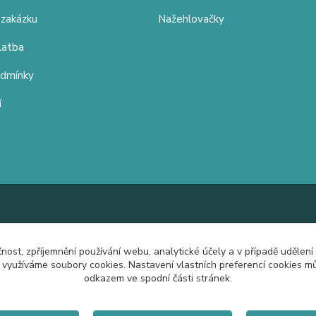
 zakázku
Nažehlovačky
latba
odmínky
í
čnost, zpříjemnění používání webu, analytické účely a v případě udělení
y využíváme soubory cookies. Nastavení vlastních preferencí cookies mů
odkazem ve spodní části stránek.