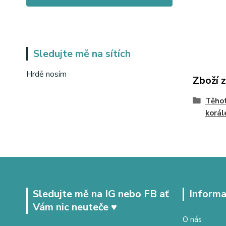
Sledujte mě na sítích
Hrdě nosím
Zboží 
Těhot
korál
Sledujte mě na IG nebo FB ať
Informa
Vám nic neuteče ♥
O nás