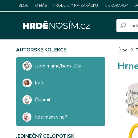
BLOG
O NÁS
PRODUKTY NA ZAKÁZKU
K.K.KOKARDY
D
AUTORSKÉ KOLEKCE
Úvod
T
Hrne
Jsem máma/Jsem táta
Kafe
Čajomil
Kde mám víno?
JEDINEČNÝ CELOPOTISK