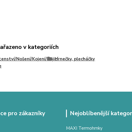
zařazeno v kategoriích
enství/Nošení/Kojení/Kojicí
Hrnečky, plecháčky
e
ce pro zákazníky
Nejoblíbenější kategor
MAXI Termohrnky