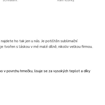
schválení.
Vám vzorky.
najdete ho tak jen u nás. Je potištěn sublimační
 tvořen s láskou v mé malé dílně, nikoliv velkou firmou.
v povrchu hrnečku, lisuje se za vysokých teplot a díky