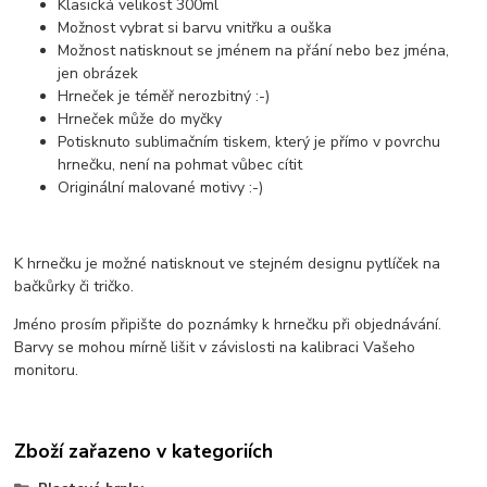
Klasická velikost 300ml
Možnost vybrat si barvu vnitřku a ouška
Možnost natisknout se jménem na přání nebo bez jména,
jen obrázek
Hrneček je téměř nerozbitný :-)
Hrneček může do myčky
Potisknuto sublimačním tiskem, který je přímo v povrchu
hrnečku, není na pohmat vůbec cítit
Originální malované motivy :-)
K hrnečku je možné natisknout ve stejném designu pytlíček na
bačkůrky či tričko.
Jméno prosím připište do poznámky k hrnečku při objednávání.
Barvy se mohou mírně lišit v závislosti na kalibraci Vašeho
monitoru.
Zboží zařazeno v kategoriích