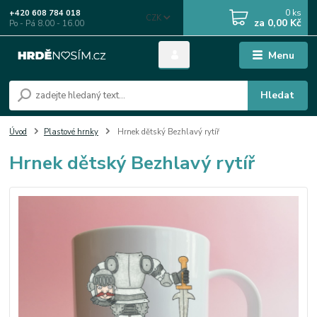
0
ks
+420 608 784 018
CZK
za
0,00 Kč
Po - Pá 8.00 - 16.00
Menu
Hledat
Úvod
Plastové hrnky
Hrnek dětský Bezhlavý rytíř
Hrnek dětský Bezhlavý rytíř