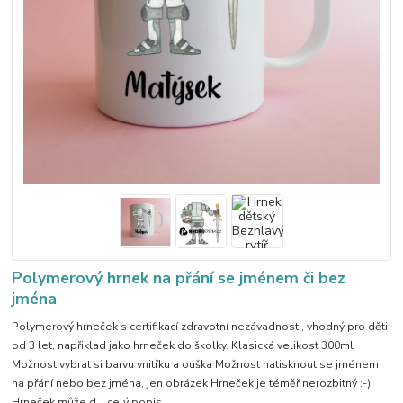
Polymerový hrnek na přání se jménem či bez
jména
Polymerový hrneček s certifikací zdravotní nezávadnosti, vhodný pro děti
od 3 let, napřiklad jako hrneček do školky. Klasická velikost 300ml
Možnost vybrat si barvu vnitřku a ouška Možnost natisknout se jménem
na přání nebo bez jména, jen obrázek Hrneček je téměř nerozbitný :-)
Hrneček může d...
celý popis