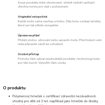
Svoje produkty mám otestované, včetně nádobí splňující
všechny normy pro styk s potravinami
Originální celopotisk
Každý motiv sama navrhuji a tisknu. Díky tomu vznikají výrobky,
které jen tak někde nenajdete.
Úprava na přání
Přidám jméno, věnování nebo upravím motiv. Před tiskem vám
ráda připravím návrh ke schválení.
Osobní přístup
Pomohu Vám vybrat nejvhodnější produkty i technologii tisku
pro Váš merch. Vytvořím Vám vzorky.
O produktu
Polymerový hrneček s certifikací zdravotní nezávadnosti,
vhodný pro děti od 3 let, napřiklad jako hrneček do školky.