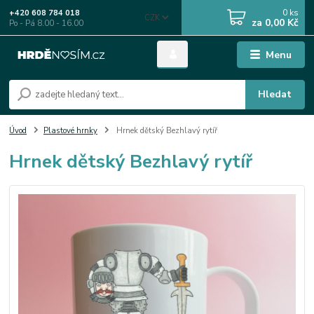
0
ks
+420 608 784 018
CZK
za
0,00 Kč
Po - Pá 8.00 - 16.00
Menu
Hledat
Úvod
Plastové hrnky
Hrnek dětský Bezhlavý rytíř
Hrnek dětský Bezhlavý rytíř