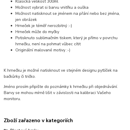
Klasická velikost 300ml
Možnost vybrat si barvu vnitřku a ouška
Možnost natisknout se jménem na přání nebo bez jména,
jen obrázek
Hrneček je téměř nerozbitný :-)
Hrneček může do myčky
Potisknuto sublimačním tiskem, který je přímo v povrchu
hrnečku, není na pohmat vůbec cítit
Originální malované motivy :-)
K hrnečku je možné natisknout ve stejném designu pytlíček na
bačkůrky či tričko.
Jméno prosím připište do poznámky k hrnečku při objednávání.
Barvy se mohou mírně lišit v závislosti na kalibraci Vašeho
monitoru.
Zboží zařazeno v kategoriích