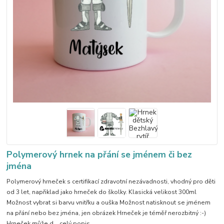
Polymerový hrnek na přání se jménem či bez
jména
Polymerový hrneček s certifikací zdravotní nezávadnosti, vhodný pro děti
od 3 let, napřiklad jako hrneček do školky. Klasická velikost 300ml
Možnost vybrat si barvu vnitřku a ouška Možnost natisknout se jménem
na přání nebo bez jména, jen obrázek Hrneček je téměř nerozbitný :-)
Hrneček může d...
celý popis