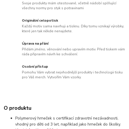
Svoje produkty mám otestované, včetně nádobí splňující
všechny normy pro styk s potravinami
Originální celopotisk
Každý motiv sama navrhuji a tisknu. Díky tomu vznikají výrobky,
které jen tak někde nenajdete.
Úprava na přání
Přidám jméno, věnování nebo upravím motiv. Před tiskem vám
ráda připravím návrh ke schválení.
Osobní přístup
Pomohu Vám vybrat nejvhodnější produkty i technologii tisku
pro Váš merch. Vytvořím Vám vzorky.
O produktu
Polymerový hrneček s certifikací zdravotní nezávadnosti,
vhodný pro děti od 3 let, napřiklad jako hrneček do školky.