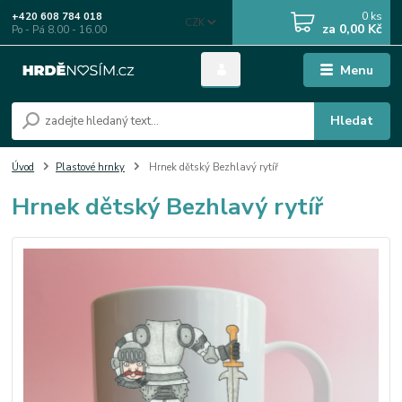
0
ks
+420 608 784 018
CZK
za
0,00 Kč
Po - Pá 8.00 - 16.00
Menu
Hledat
Úvod
Plastové hrnky
Hrnek dětský Bezhlavý rytíř
Hrnek dětský Bezhlavý rytíř