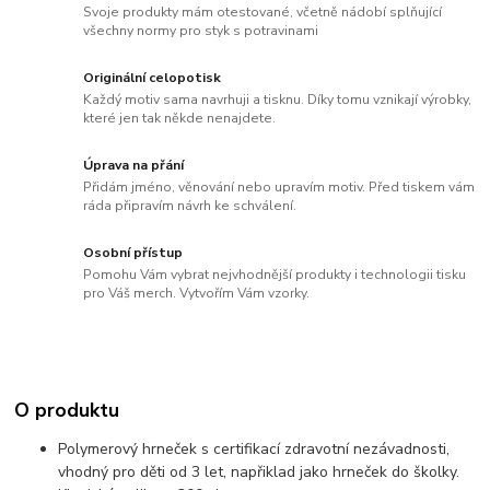
Svoje produkty mám otestované, včetně nádobí splňující
všechny normy pro styk s potravinami
Originální celopotisk
Každý motiv sama navrhuji a tisknu. Díky tomu vznikají výrobky,
které jen tak někde nenajdete.
Úprava na přání
Přidám jméno, věnování nebo upravím motiv. Před tiskem vám
ráda připravím návrh ke schválení.
Osobní přístup
Pomohu Vám vybrat nejvhodnější produkty i technologii tisku
pro Váš merch. Vytvořím Vám vzorky.
O produktu
Polymerový hrneček s certifikací zdravotní nezávadnosti,
vhodný pro děti od 3 let, napřiklad jako hrneček do školky.