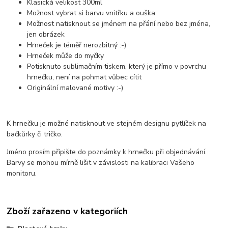
Klasická velikost 300ml
Možnost vybrat si barvu vnitřku a ouška
Možnost natisknout se jménem na přání nebo bez jména,
jen obrázek
Hrneček je téměř nerozbitný :-)
Hrneček může do myčky
Potisknuto sublimačním tiskem, který je přímo v povrchu
hrnečku, není na pohmat vůbec cítit
Originální malované motivy :-)
K hrnečku je možné natisknout ve stejném designu pytlíček na
bačkůrky či tričko.
Jméno prosím připište do poznámky k hrnečku při objednávání.
Barvy se mohou mírně lišit v závislosti na kalibraci Vašeho
monitoru.
Zboží zařazeno v kategoriích