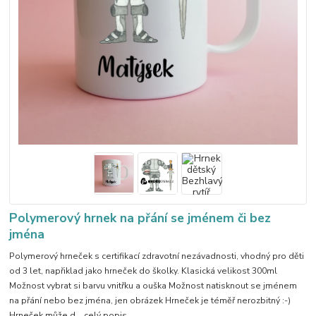
Polymerový hrnek na přání se jménem či bez
jména
Polymerový hrneček s certifikací zdravotní nezávadnosti, vhodný pro děti
od 3 let, napřiklad jako hrneček do školky. Klasická velikost 300ml
Možnost vybrat si barvu vnitřku a ouška Možnost natisknout se jménem
na přání nebo bez jména, jen obrázek Hrneček je téměř nerozbitný :-)
Hrneček může d...
celý popis