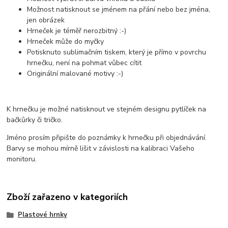
Možnost natisknout se jménem na přání nebo bez jména,
jen obrázek
Hrneček je téměř nerozbitný :-)
Hrneček může do myčky
Potisknuto sublimačním tiskem, který je přímo v povrchu
hrnečku, není na pohmat vůbec cítit
Originální malované motivy :-)
K hrnečku je možné natisknout ve stejném designu pytlíček na
bačkůrky či tričko.
Jméno prosím připište do poznámky k hrnečku při objednávání.
Barvy se mohou mírně lišit v závislosti na kalibraci Vašeho
monitoru.
Zboží zařazeno v kategoriích
Plastové hrnky