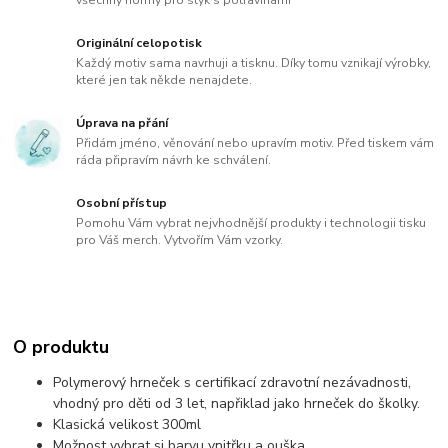
Originální celopotisk
Každý motiv sama navrhuji a tisknu. Díky tomu vznikají výrobky,
které jen tak někde nenajdete.
Úprava na přání
Přidám jméno, věnování nebo upravím motiv. Před tiskem vám
ráda připravím návrh ke schválení.
Osobní přístup
Pomohu Vám vybrat nejvhodnější produkty i technologii tisku
pro Váš merch. Vytvořím Vám vzorky.
O produktu
Polymerový hrneček s certifikací zdravotní nezávadnosti,
vhodný pro děti od 3 let, napřiklad jako hrneček do školky.
Klasická velikost 300ml
Možnost vybrat si barvu vnitřku a ouška