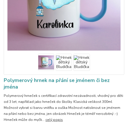
Polymerový hrnek na přání se jménem či bez
jména
Polymerový hrneček s certifikací zdravotní nezávadnosti, vhodný pro děti
od 3 let, napřiklad jako hrneček do školky. Klasická velikost 300ml
Možnost vybrat si barvu vnitřku a ouška Možnost natisknout se jménem
na přání nebo bez jména, jen obrázek Hrneček je téměř nerozbitný :-)
Hrneček může do myčk...
celý popis