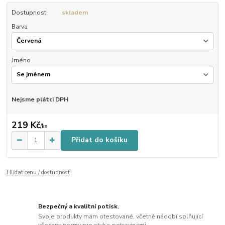
Dostupnost
skladem
Barva
Jméno
Nejsme plátci DPH
219 Kč
/
ks
Přidat do košíku
Hlídat cenu / dostupnost
Bezpečný a kvalitní potisk.
Svoje produkty mám otestované, včetně nádobí splňující
všechny normy pro styk s potravinami