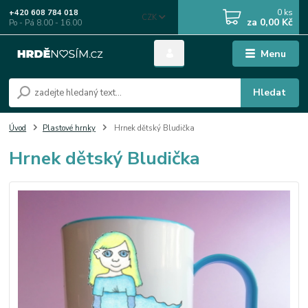
0
ks
+420 608 784 018
CZK
za
0,00 Kč
Po - Pá 8.00 - 16.00
Menu
Hledat
Úvod
Plastové hrnky
Hrnek dětský Bludička
Hrnek dětský Bludička