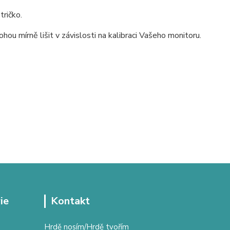
tričko.
ou mírně lišit v závislosti na kalibraci Vašeho monitoru.
ie
Kontakt
Hrdě nosím/Hrdě tvořím