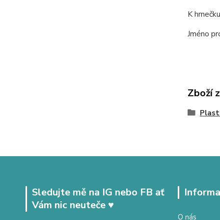
K hrnečku
Jméno pro
Zboží 
Plast
Sledujte mě na IG nebo FB ať
Informa
Vám nic neuteče ♥
O nás