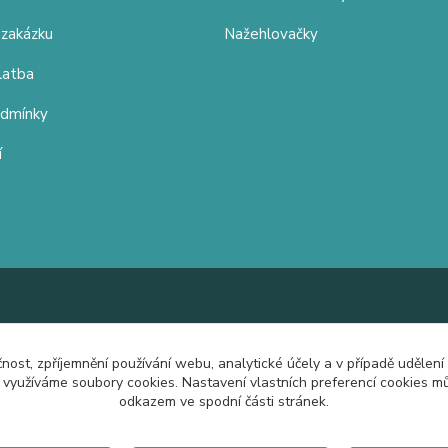
 zakázku
Nažehlovačky
latba
odmínky
í
čnost, zpříjemnění používání webu, analytické účely a v případě udělení
y využíváme soubory cookies. Nastavení vlastních preferencí cookies mů
odkazem ve spodní části stránek.