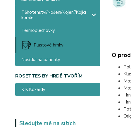
Těhotenství/Nošení/Kojení/Kojicí
korále
Termoplechovky
Plastové hrnky
O prod
Nosítka na panenky
Pol
Kla
ROSETTES BY HRDĚ TVOŘÍM
Mož
Mož
K.K.Kokardy
Hrn
Hrn
Pot
Ori
Sledujte mě na sítích