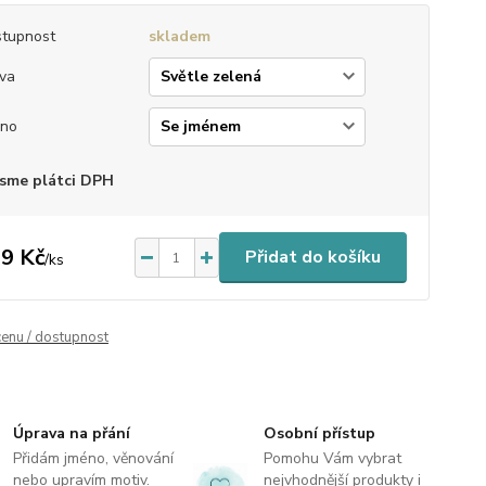
tupnost
skladem
va
éno
sme plátci DPH
9 Kč
Přidat do košíku
/
ks
cenu / dostupnost
Úprava na přání
Osobní přístup
Přidám jméno, věnování
Pomohu Vám vybrat
nebo upravím motiv.
nejvhodnější produkty i