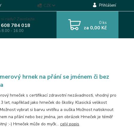
Přihlášení
Y
CZK
 si rady? Zavolejte.
0
ks
 608 784 018
za
0,00 Kč
á 8.00 - 16.00
merový hrnek na přání se jménem či bez
a
rový hrneček s certifikací zdravotní nezávadnosti, vhodný pro
 3 let, napřiklad jako hrneček do školky. Klasická velikost
Možnost vybrat si barvu vnitřku a ouška Možnost natisknout
nem na přání nebo bez jména, jen obrázek Hrneček je téměř
itný :-) Hrneček může do myčk...
celý popis