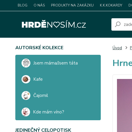
BLOG
O NÁS
PRODUKTY NA ZAKÁZKU
K.K.KOKARDY
D
AUTORSKÉ KOLEKCE
Úvod
P
Hrne
Jsem máma/Jsem táta
Kafe
Čajomil
Kde mám víno?
JEDINEČNÝ CELOPOTISK