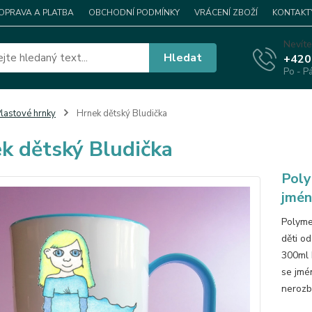
OPRAVA A PLATBA
OBCHODNÍ PODMÍNKY
VRÁCENÍ ZBOŽÍ
KONTAKT
Nevíte
Hledat
+420
Po - P
lastové hrnky
Hrnek dětský Bludička
k dětský Bludička
Poly
jmén
Polyme
děti od
300ml 
se jmé
nerozb