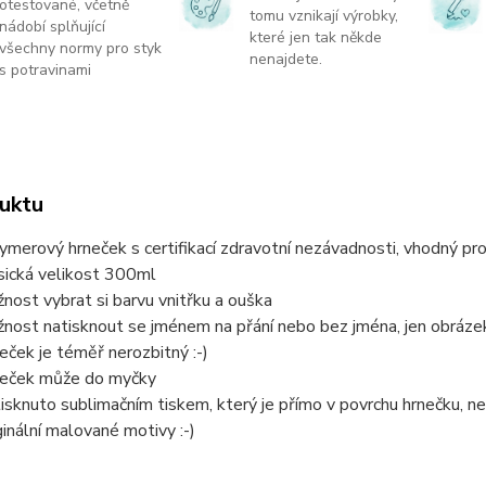
otestované, včetně
tomu vznikají výrobky,
nádobí splňující
které jen tak někde
všechny normy pro styk
nenajdete.
s potravinami
uktu
ymerový hrneček s certifikací zdravotní nezávadnosti, vhodný pro 
sická velikost 300ml
nost vybrat si barvu vnitřku a ouška
nost natisknout se jménem na přání nebo bez jména, jen obráze
eček je téměř nerozbitný :-)
eček může do myčky
isknuto sublimačním tiskem, který je přímo v povrchu hrnečku, ne
ginální malované motivy :-)