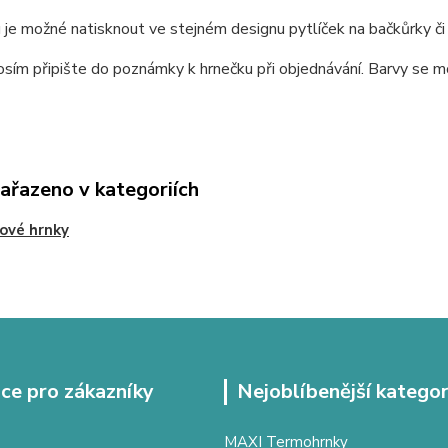
 je možné natisknout ve stejném designu pytlíček na bačkůrky či 
sím připište do poznámky k hrnečku při objednávání. Barvy se moh
zařazeno v kategoriích
ové hrnky
ce pro zákazníky
Nejoblíbenější kategor
MAXI Termohrnky