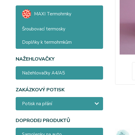
MAXI Termohrnky
Šroubovací termosky
Doplňky k termohrnkům
NAŽEHLOVAČKY
Nažehlovačky A4/A5
ZAKÁZKOVÝ POTISK
Potisk na přání
DOPRODEJ PRODUKTŮ
Samolepky na auto