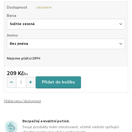
Dostupnost
skladem
Barva
Jméno
Nejsme plátci DPH
209 Kč
/
ks
Přidat do košíku
Hlídat cenu / dostupnost
Bezpečný a kvalitní potisk.
Svoje produkty mám otestované, včetně nádobí splňující
všechny normy pro styk s potravinami