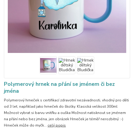
Polymerový hrnek na přání se jménem či bez
jména
Polymerový hrneček s certifikací zdravotní nezávadnosti, vhodný pro děti
od 3 let, napřiklad jako hrneček do školky. Klasická velikost 300ml
Možnost vybrat si barvu vnitřku a ouška Možnost natisknout se jménem
na přání nebo bez jména, jen obrázek Hrneček je téměř nerozbitný :-)
Hrneček může do myčk...
celý popis