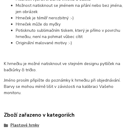
Možnost natisknout se jménem na přání nebo bez jména,
jen obrázek
Hrneček je téměř nerozbitný :-)
Hrneček může do myčky
Potisknuto sublimačním tiskem, který je přímo v povrchu
hrnečku, není na pohmat vůbec cítit
Originální malované motivy :-)
K hrnečku je možné natisknout ve stejném designu pytlíček na
bačkůrky či tričko.
Jméno prosím připište do poznámky k hrnečku při objednávání.
Barvy se mohou mírně lišit v závislosti na kalibraci Vašeho
monitoru.
Zboží zařazeno v kategoriích
Plastové hrnky