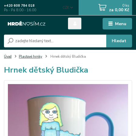
0
ks
+420 608 784 018
CZK
za
0,00 Kč
Po - Pá 8.00 - 16.00
Menu
Hledat
Úvod
Plastové hrnky
Hrnek dětský Bludička
Hrnek dětský Bludička