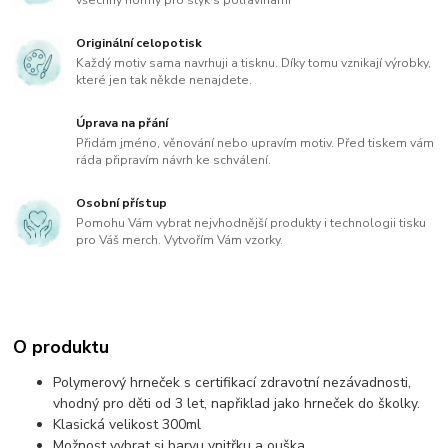
Originální celopotisk
Každý motiv sama navrhuji a tisknu. Díky tomu vznikají výrobky,
které jen tak někde nenajdete.
Úprava na přání
Přidám jméno, věnování nebo upravím motiv. Před tiskem vám
ráda připravím návrh ke schválení.
Osobní přístup
Pomohu Vám vybrat nejvhodnější produkty i technologii tisku
pro Váš merch. Vytvořím Vám vzorky.
O produktu
Polymerový hrneček s certifikací zdravotní nezávadnosti,
vhodný pro děti od 3 let, napřiklad jako hrneček do školky.
Klasická velikost 300ml
Možnost vybrat si barvu vnitřku a ouška