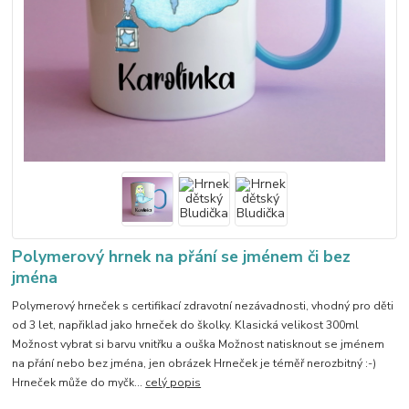
Polymerový hrnek na přání se jménem či bez
jména
Polymerový hrneček s certifikací zdravotní nezávadnosti, vhodný pro děti
od 3 let, napřiklad jako hrneček do školky. Klasická velikost 300ml
Možnost vybrat si barvu vnitřku a ouška Možnost natisknout se jménem
na přání nebo bez jména, jen obrázek Hrneček je téměř nerozbitný :-)
Hrneček může do myčk...
celý popis