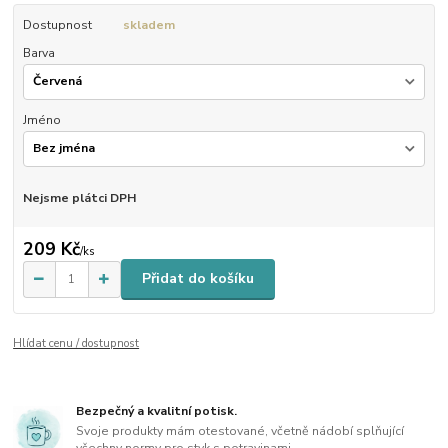
Dostupnost
skladem
Barva
Jméno
Nejsme plátci DPH
209 Kč
/
ks
Přidat do košíku
Hlídat cenu / dostupnost
Bezpečný a kvalitní potisk.
Svoje produkty mám otestované, včetně nádobí splňující
všechny normy pro styk s potravinami