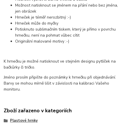
Možnost natisknout se jménem na přání nebo bez jména,
jen obrázek
Hrneček je téměř nerozbitný :-)
Hrneček může do myčky
Potisknuto sublimačním tiskem, který je přímo v povrchu
hrnečku, není na pohmat vůbec cítit
Originální malované motivy :-)
K hrnečku je možné natisknout ve stejném designu pytlíček na
bačkůrky či tričko.
Jméno prosím připište do poznámky k hrnečku při objednávání.
Barvy se mohou mírně lišit v závislosti na kalibraci Vašeho
monitoru.
Zboží zařazeno v kategoriích
Plastové hrnky