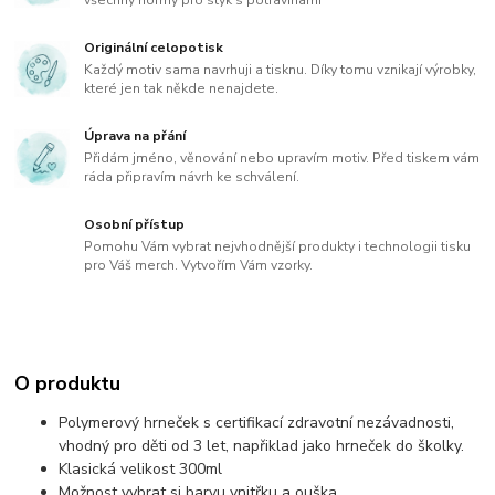
Originální celopotisk
Každý motiv sama navrhuji a tisknu. Díky tomu vznikají výrobky,
které jen tak někde nenajdete.
Úprava na přání
Přidám jméno, věnování nebo upravím motiv. Před tiskem vám
ráda připravím návrh ke schválení.
Osobní přístup
Pomohu Vám vybrat nejvhodnější produkty i technologii tisku
pro Váš merch. Vytvořím Vám vzorky.
O produktu
Polymerový hrneček s certifikací zdravotní nezávadnosti,
vhodný pro děti od 3 let, napřiklad jako hrneček do školky.
Klasická velikost 300ml
Možnost vybrat si barvu vnitřku a ouška