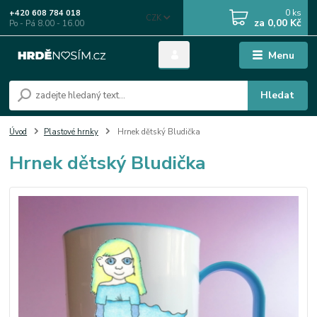
0
ks
+420 608 784 018
CZK
za
0,00 Kč
Po - Pá 8.00 - 16.00
Menu
Hledat
Úvod
Plastové hrnky
Hrnek dětský Bludička
Hrnek dětský Bludička