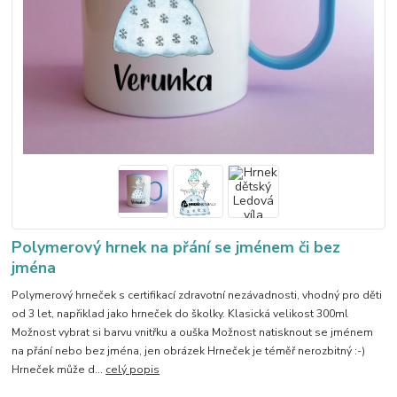
Polymerový hrnek na přání se jménem či bez
jména
Polymerový hrneček s certifikací zdravotní nezávadnosti, vhodný pro děti
od 3 let, napřiklad jako hrneček do školky. Klasická velikost 300ml
Možnost vybrat si barvu vnitřku a ouška Možnost natisknout se jménem
na přání nebo bez jména, jen obrázek Hrneček je téměř nerozbitný :-)
Hrneček může d...
celý popis