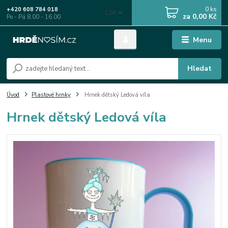
0
ks
+420 608 784 018
CZK
za
0,00 Kč
Po - Pá 8.00 - 16.00
Menu
Hledat
Úvod
Plastové hrnky
Hrnek dětský Ledová víla
Hrnek dětský Ledová víla