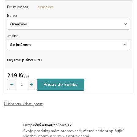
Dostupnost
skladem
Barva
Jméno
Nejsme plátci DPH
219 Kč
/
ks
Přidat do košíku
Hlídat cenu / dostupnost
Bezpečný a kvalitní potisk.
Svoje produkty mám otestované, včetně nádobí splňující
všechny normy pro styk s potravinami