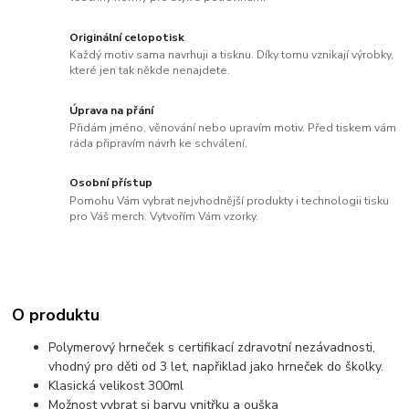
Originální celopotisk
Každý motiv sama navrhuji a tisknu. Díky tomu vznikají výrobky,
které jen tak někde nenajdete.
Úprava na přání
Přidám jméno, věnování nebo upravím motiv. Před tiskem vám
ráda připravím návrh ke schválení.
Osobní přístup
Pomohu Vám vybrat nejvhodnější produkty i technologii tisku
pro Váš merch. Vytvořím Vám vzorky.
O produktu
Polymerový hrneček s certifikací zdravotní nezávadnosti,
vhodný pro děti od 3 let, napřiklad jako hrneček do školky.
Klasická velikost 300ml
Možnost vybrat si barvu vnitřku a ouška