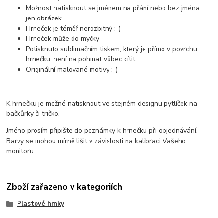
Možnost natisknout se jménem na přání nebo bez jména,
jen obrázek
Hrneček je téměř nerozbitný :-)
Hrneček může do myčky
Potisknuto sublimačním tiskem, který je přímo v povrchu
hrnečku, není na pohmat vůbec cítit
Originální malované motivy :-)
K hrnečku je možné natisknout ve stejném designu pytlíček na
bačkůrky či tričko.
Jméno prosím připište do poznámky k hrnečku při objednávání.
Barvy se mohou mírně lišit v závislosti na kalibraci Vašeho
monitoru.
Zboží zařazeno v kategoriích
Plastové hrnky