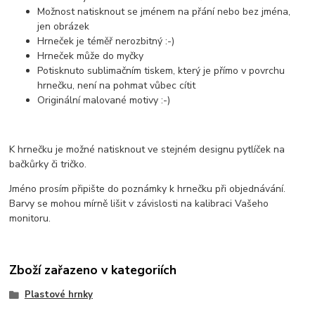
Možnost natisknout se jménem na přání nebo bez jména,
jen obrázek
Hrneček je téměř nerozbitný :-)
Hrneček může do myčky
Potisknuto sublimačním tiskem, který je přímo v povrchu
hrnečku, není na pohmat vůbec cítit
Originální malované motivy :-)
K hrnečku je možné natisknout ve stejném designu pytlíček na
bačkůrky či tričko.
Jméno prosím připište do poznámky k hrnečku při objednávání.
Barvy se mohou mírně lišit v závislosti na kalibraci Vašeho
monitoru.
Zboží zařazeno v kategoriích
Plastové hrnky