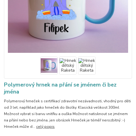
Polymerový hrnek na přání se jménem či bez
jména
Polymerový hrneček s certifikací zdravotní nezávadnosti, vhodný pro děti
od 3 let, napřiklad jako hrneček do školky. Klasická velikost 300ml
Možnost vybrat si barvu vnitřku a ouška Možnost natisknout se jménem
na přání nebo bez jména, jen obrázek Hrneček je téměř nerozbitný :-)
Hrneček může d...
celý popis