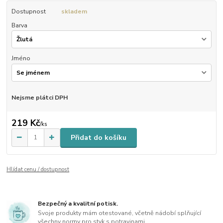
Dostupnost
skladem
Barva
Jméno
Nejsme plátci DPH
219 Kč
/
ks
Přidat do košíku
Hlídat cenu / dostupnost
Bezpečný a kvalitní potisk.
Svoje produkty mám otestované, včetně nádobí splňující
všechny normy pro styk s potravinami