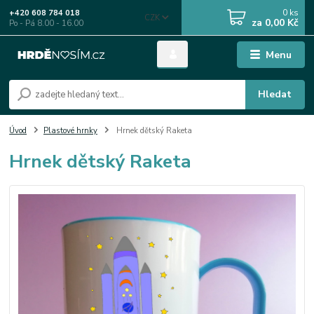
0
ks
+420 608 784 018
CZK
za
0,00 Kč
Po - Pá 8.00 - 16.00
Menu
Hledat
Úvod
Plastové hrnky
Hrnek dětský Raketa
Hrnek dětský Raketa