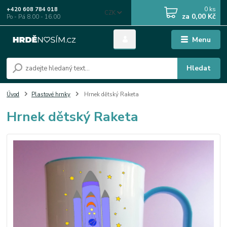
0
ks
+420 608 784 018
CZK
za
0,00 Kč
Po - Pá 8.00 - 16.00
Menu
Hledat
Úvod
Plastové hrnky
Hrnek dětský Raketa
Hrnek dětský Raketa