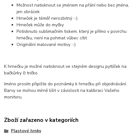
Možnost natisknout se jménem na přání nebo bez jména,
jen obrázek
Hrneček je téměř nerozbitný :-)
Hrneček může do myčky
Potisknuto sublimačním tiskem, který je přímo v povrchu
hrnečku, není na pohmat vůbec cítit
Originální malované motivy :-)
K hrnečku je možné natisknout ve stejném designu pytlíček na
bačkůrky či tričko.
Jméno prosím připište do poznámky k hrnečku při objednávání.
Barvy se mohou mírně lišit v závislosti na kalibraci Vašeho
monitoru.
Zboží zařazeno v kategoriích
Plastové hrnky