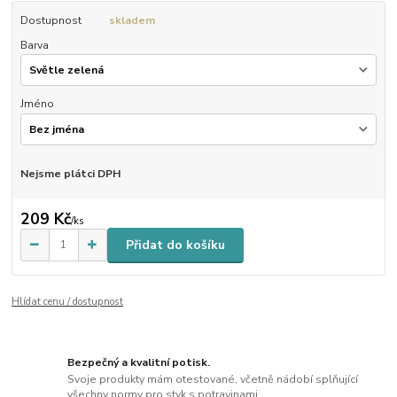
Dostupnost
skladem
Barva
Jméno
Nejsme plátci DPH
209 Kč
/
ks
Přidat do košíku
Hlídat cenu / dostupnost
Bezpečný a kvalitní potisk.
Svoje produkty mám otestované, včetně nádobí splňující
všechny normy pro styk s potravinami