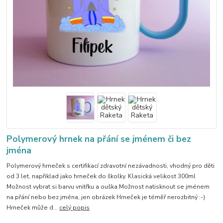
Polymerový hrnek na přání se jménem či bez
jména
Polymerový hrneček s certifikací zdravotní nezávadnosti, vhodný pro děti
od 3 let, napřiklad jako hrneček do školky. Klasická velikost 300ml
Možnost vybrat si barvu vnitřku a ouška Možnost natisknout se jménem
na přání nebo bez jména, jen obrázek Hrneček je téměř nerozbitný :-)
Hrneček může d...
celý popis