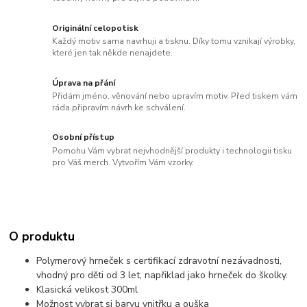
Originální celopotisk
Každý motiv sama navrhuji a tisknu. Díky tomu vznikají výrobky,
které jen tak někde nenajdete.
Úprava na přání
Přidám jméno, věnování nebo upravím motiv. Před tiskem vám
ráda připravím návrh ke schválení.
Osobní přístup
Pomohu Vám vybrat nejvhodnější produkty i technologii tisku
pro Váš merch. Vytvořím Vám vzorky.
O produktu
Polymerový hrneček s certifikací zdravotní nezávadnosti,
vhodný pro děti od 3 let, napřiklad jako hrneček do školky.
Klasická velikost 300ml
Možnost vybrat si barvu vnitřku a ouška