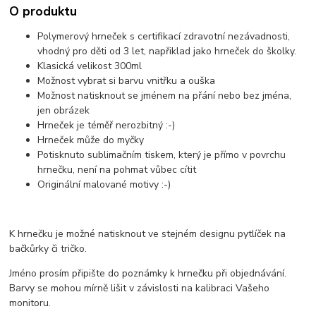
O produktu
Polymerový hrneček s certifikací zdravotní nezávadnosti,
vhodný pro děti od 3 let, napřiklad jako hrneček do školky.
Klasická velikost 300ml
Možnost vybrat si barvu vnitřku a ouška
Možnost natisknout se jménem na přání nebo bez jména,
jen obrázek
Hrneček je téměř nerozbitný :-)
Hrneček může do myčky
Potisknuto sublimačním tiskem, který je přímo v povrchu
hrnečku, není na pohmat vůbec cítit
Originální malované motivy :-)
K hrnečku je možné natisknout ve stejném designu pytlíček na
bačkůrky či tričko.
Jméno prosím připište do poznámky k hrnečku při objednávání.
Barvy se mohou mírně lišit v závislosti na kalibraci Vašeho
monitoru.