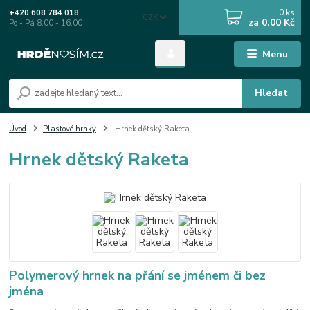
0
ks
+420 608 784 018
CZK
za
0,00 Kč
Po - Pá 8.00 - 16.00
Menu
Hledat
Úvod
Plastové hrnky
Hrnek dětský Raketa
Hrnek dětský Raketa
Polymerový hrnek na přání se jménem či bez
jména