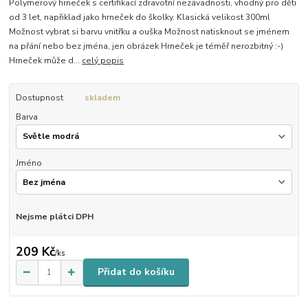
Polymerový hrneček s certifikací zdravotní nezávadnosti, vhodný pro děti
od 3 let, napřiklad jako hrneček do školky. Klasická velikost 300ml
Možnost vybrat si barvu vnitřku a ouška Možnost natisknout se jménem
na přání nebo bez jména, jen obrázek Hrneček je téměř nerozbitný :-)
Hrneček může d...
celý popis
Dostupnost
skladem
Barva
Jméno
Nejsme plátci DPH
209 Kč
/
ks
Přidat do košíku