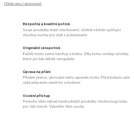
Hlídat cenu / dostupnost
Bezpečný a kvalitní potisk.
Svoje produkty mám otestované, včetně nádobí splňující
všechny normy pro styk s potravinami
Originální celopotisk
Každý motiv sama navrhuji a tisknu. Díky tomu vznikají výrobky,
které jen tak někde nenajdete.
Úprava na přání
Přidám jméno, věnování nebo upravím motiv. Před tiskem vám
ráda připravím návrh ke schválení.
Osobní přístup
Pomohu Vám vybrat nejvhodnější produkty i technologii tisku
pro Váš merch. Vytvořím Vám vzorky.