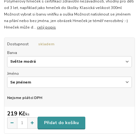
Polymerový hrneček s certifikací zdravotní nezávadnosti, vhodný pro děti
od 3 let, napřiklad jako hrneček do školky. Klasická velikost 300ml
Možnost vybrat si barvu vnitřku a ouška Možnost natisknout se jménem
na přání nebo bez jména, jen obrázek Hrneček je téměř nerozbitný :-)
Hrneček může d...
celý popis
Dostupnost
skladem
Barva
Jméno
Nejsme plátci DPH
219 Kč
/
ks
Přidat do košíku