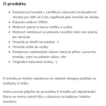
O produktu
Polymerový hrneček s certifikací zdravotní nezávadnosti,
vhodný pro děti od 3 let, napřiklad jako hrneček do školky.
Klasická velikost 300ml
Možnost vybrat si barvu vnitřku a ouška
Možnost natisknout se jménem na přání nebo bez jména,
jen obrázek
Hrneček je téměř nerozbitný :-)
Hrneček může do myčky
Potisknuto sublimačním tiskem, který je přímo v povrchu
hrnečku, není na pohmat vůbec cítit
Originální malované motivy :-)
K hrnečku je možné natisknout ve stejném designu pytlíček na
bačkůrky či tričko.
Jméno prosím připište do poznámky k hrnečku při objednávání.
Barvy se mohou mírně lišit v závislosti na kalibraci Vašeho
monitoru.