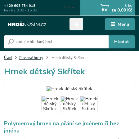
0
ks
+420 608 784 018
CZK
za
0,00 Kč
Po - Pá 8.00 - 16.00
Menu
Hledat
Úvod
Plastové hrnky
Hrnek dětský Skřítek
Hrnek dětský Skřítek
Polymerový hrnek na přání se jménem či bez
jména