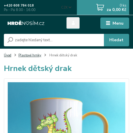
0
ks
+420 608 784 018
CZK
za
0,00 Kč
Po - Pá 8.00 - 16.00
Menu
Hledat
Úvod
Plastové hrnky
Hrnek dětský drak
Hrnek dětský drak