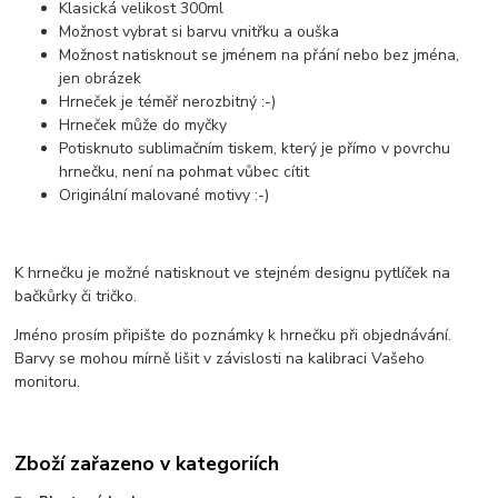
Klasická velikost 300ml
Možnost vybrat si barvu vnitřku a ouška
Možnost natisknout se jménem na přání nebo bez jména,
jen obrázek
Hrneček je téměř nerozbitný :-)
Hrneček může do myčky
Potisknuto sublimačním tiskem, který je přímo v povrchu
hrnečku, není na pohmat vůbec cítit
Originální malované motivy :-)
K hrnečku je možné natisknout ve stejném designu pytlíček na
bačkůrky či tričko.
Jméno prosím připište do poznámky k hrnečku při objednávání.
Barvy se mohou mírně lišit v závislosti na kalibraci Vašeho
monitoru.
Zboží zařazeno v kategoriích