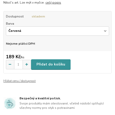
Nikol's art. Lze mýt v myčce.
celý popis
Dostupnost
skladem
Barva
Nejsme plátci DPH
189 Kč
/
ks
Přidat do košíku
Hlídat cenu / dostupnost
Bezpečný a kvalitní potisk.
Svoje produkty mám otestované, včetně nádobí splňující
všechny normy pro styk s potravinami