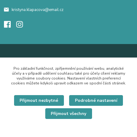
kristyna.klapacova@email.cz
Pro základní funkčnost, zpříjemnění používání webu, analytické
účely a v případě udělení souhlasu také pro účely cílení reklamy
využíváme soubory cookies. Nastavení vlastních preferencí
cookies můžete kdykoli upravit odkazem ve spodní části stránek.
Přijmout nezbytné
Podrobné nastavení
Přijmout všechny
© Copyright 2019 Hrdě nosím.cz
Vytvořeno na
Eshop-rychle.cz