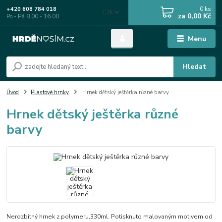
0
ks
+420 608 784 018
CZK
za
0,00 Kč
Po - Pá 8.00 - 16.00
Menu
Hledat
Úvod
Plastové hrnky
Hrnek dětský ještěrka různé barvy
Hrnek dětský ještěrka různé
barvy
Nerozbitný hrnek z polymeru,330ml. Potisknuto malovaným motivem od