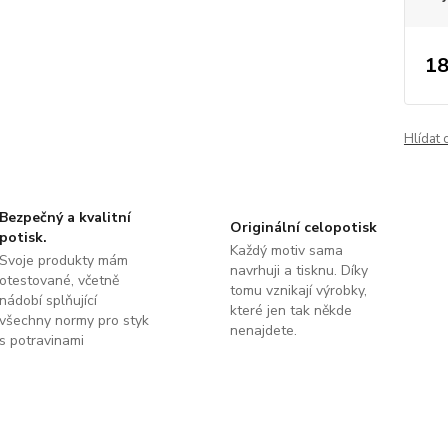
18
Hlídat 
Bezpečný a kvalitní
Originální celopotisk
potisk.
Každý motiv sama
Svoje produkty mám
navrhuji a tisknu. Díky
otestované, včetně
tomu vznikají výrobky,
nádobí splňující
které jen tak někde
všechny normy pro styk
nenajdete.
s potravinami