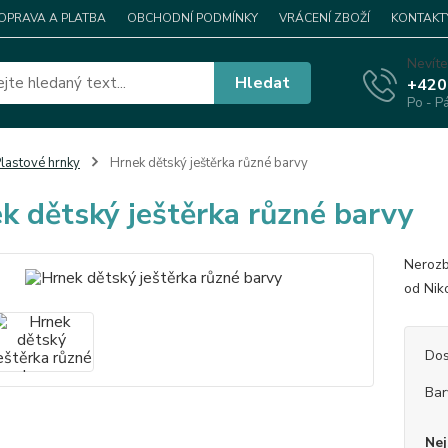
OPRAVA A PLATBA
OBCHODNÍ PODMÍNKY
VRÁCENÍ ZBOŽÍ
KONTAKT
Nevíte
Hledat
+420
Po - P
lastové hrnky
Hrnek dětský ještěrka různé barvy
k dětský ještěrka různé barvy
Nerozb
od Niko
Dos
Bar
Nej