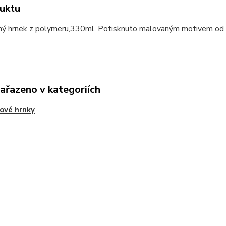
uktu
ný hrnek z polymeru,330ml. Potisknuto malovaným motivem od Ni
zařazeno v kategoriích
ové hrnky