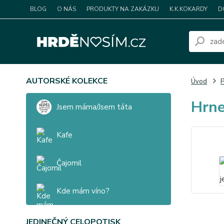
BLOG
O NÁS
PRODUKTY NA ZAKÁZKU
K.K.KOKARDY
D
AUTORSKÉ KOLEKCE
Úvod
P
Hrne
Jsem máma/Jsem táta
Kafe
Čajomil
Kde mám víno?
JEDINEČNÝ CELOPOTISK