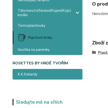
Samolepky na auto
O prod
Těhotenství/Nošení/Kojení/Kojicí
Nerozbit
korále
Termoplechovky
Plastové hrnky
Zboží 
Nosítka na panenky
Plast
ROSETTES BY HRDĚ TVOŘÍM
K.K.Kokardy
Sledujte mě na sítích