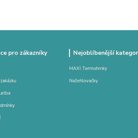
ce pro zákazníky
Nejoblíbenější kategor
MAXI Termohrnky
 zakázku
Nažehlovačky
latba
odmínky
í