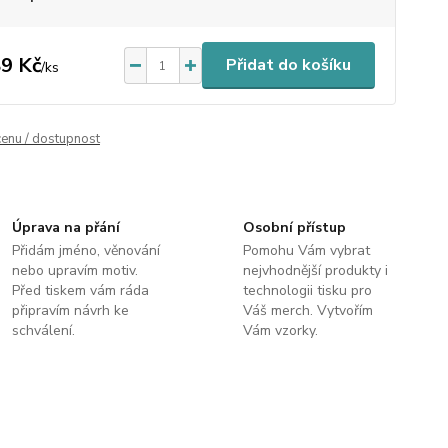
9 Kč
Přidat do košíku
/
ks
cenu / dostupnost
Úprava na přání
Osobní přístup
Přidám jméno, věnování
Pomohu Vám vybrat
nebo upravím motiv.
nejvhodnější produkty i
Před tiskem vám ráda
technologii tisku pro
připravím návrh ke
Váš merch. Vytvořím
schválení.
Vám vzorky.