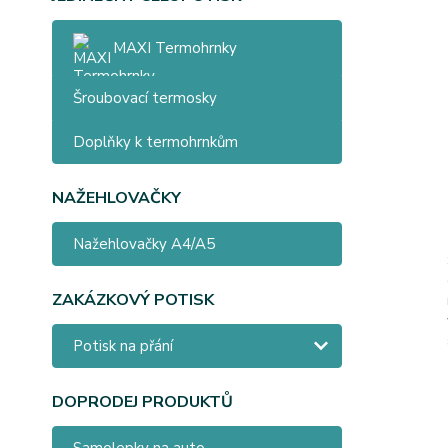
MAXI Termohrnky
Šroubovací termosky
Doplňky k termohrnkům
NAŽEHLOVAČKY
Nažehlovačky A4/A5
ZAKÁZKOVÝ POTISK
Potisk na přání
DOPRODEJ PRODUKTŮ