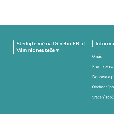
Sledujte mě na IG nebo FB ať
Informa
Vám nic neuteče ♥
O nás
Produkty na
Doprava a p
Obchodní p
Vrácení zbož