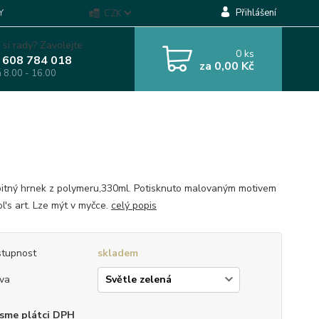
Přihlášení
Y
CZK
 si rady? Zavolejte.
0
ks
 608 784 018
za
0,00 Kč
á 8.00 - 16.00
itný hrnek z polymeru,330ml. Potisknuto malovaným motivem
l's art. Lze mýt v myčce.
celý popis
tupnost
skladem
va
sme plátci DPH