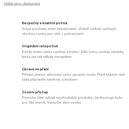
Hlídat cenu / dostupnost
Bezpečný a kvalitní potisk.
Svoje produkty mám otestované, včetně nádobí splňující
všechny normy pro styk s potravinami
Originální celopotisk
Každý motiv sama navrhuji a tisknu. Díky tomu vznikají výrobky,
které jen tak někde nenajdete.
Úprava na přání
Přidám jméno, věnování nebo upravím motiv. Před tiskem vám
ráda připravím návrh ke schválení.
Osobní přístup
Pomohu Vám vybrat nejvhodnější produkty i technologii tisku
pro Váš merch. Vytvořím Vám vzorky.