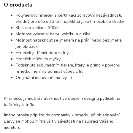
O produktu
Polymerový hrneček s certifikací zdravotní nezávadnosti,
vhodný pro děti od 3 let, napřiklad jako hrneček do školky.
Klasická velikost 300ml
Možnost vybrat si barvu vnitřku a ouška
Možnost natisknout se jménem na přání nebo bez jména,
jen obrázek
Hrneček je téměř nerozbitný :-)
Hrneček může do myčky
Potisknuto sublimačním tiskem, který je přímo v povrchu
hrnečku, není na pohmat vůbec cítit
Originální malované motivy :-)
K hrnečku je možné natisknout ve stejném designu pytlíček na
bačkůrky či tričko.
Jméno prosím připište do poznámky k hrnečku při objednávání.
Barvy se mohou mírně lišit v závislosti na kalibraci Vašeho
monitoru.