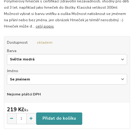
Polymerový hrneček s certifikací zdravotní nezávadnosti, vhodný pro děti
od 3 let, napřiklad jako hrneček do školky. Klasická velikost 300ml
Možnost vybrat si barvu vnitřku a ouška Možnost natisknout se jménem
na přání nebo bez jména, jen obrázek Hrneček je téměř nerozbitný :-)
Hrneček může d...
celý popis
Dostupnost
skladem
Barva
Jméno
Nejsme plátci DPH
219 Kč
/
ks
Přidat do košíku