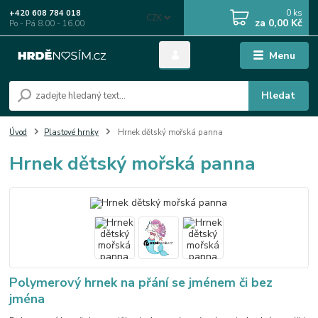
0
ks
+420 608 784 018
CZK
za
0,00 Kč
Po - Pá 8.00 - 16.00
Menu
Hledat
Úvod
Plastové hrnky
Hrnek dětský mořská panna
Hrnek dětský mořská panna
Polymerový hrnek na přání se jménem či bez
jména