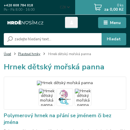
0
ks
+420 608 784 018
CZK
za
0,00 Kč
Po - Pá 8.00 - 16.00
Menu
Hledat
Úvod
Plastové hrnky
Hrnek dětský mořská panna
Hrnek dětský mořská panna
Polymerový hrnek na přání se jménem či bez
jména