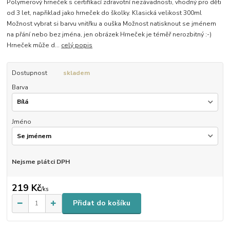
Polymerový hrneček s certifikací zdravotní nezávadnosti, vhodný pro děti
od 3 let, napřiklad jako hrneček do školky. Klasická velikost 300ml
Možnost vybrat si barvu vnitřku a ouška Možnost natisknout se jménem
na přání nebo bez jména, jen obrázek Hrneček je téměř nerozbitný :-)
Hrneček může d...
celý popis
Dostupnost
skladem
Barva
Jméno
Nejsme plátci DPH
219 Kč
/
ks
Přidat do košíku