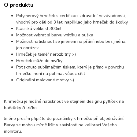
O produktu
Polymerový hrneček s certifikací zdravotní nezávadnosti,
vhodný pro děti od 3 let, napřiklad jako hrneček do školky.
Klasická velikost 300ml
Možnost vybrat si barvu vnitřku a ouška
Možnost natisknout se jménem na přání nebo bez jména,
jen obrázek
Hrneček je téměř nerozbitný :-)
Hrneček může do myčky
Potisknuto sublimačním tiskem, který je přímo v povrchu
hrnečku, není na pohmat vůbec cítit
Originální malované motivy :-)
K hrnečku je možné natisknout ve stejném designu pytlíček na
bačkůrky či tričko.
Jméno prosím připište do poznámky k hrnečku při objednávání.
Barvy se mohou mírně lišit v závislosti na kalibraci Vašeho
monitoru.