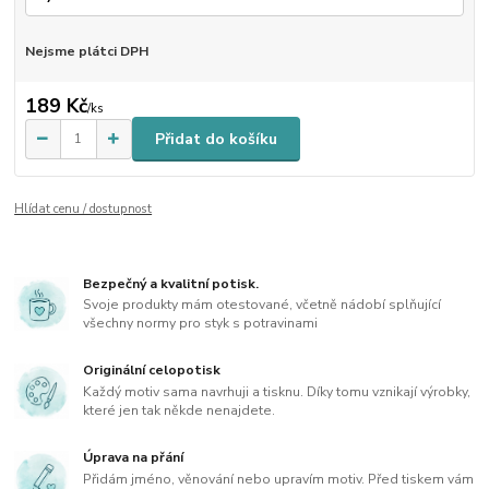
Nejsme plátci DPH
189 Kč
/
ks
Přidat do košíku
Hlídat cenu / dostupnost
Bezpečný a kvalitní potisk.
Svoje produkty mám otestované, včetně nádobí splňující
všechny normy pro styk s potravinami
Originální celopotisk
Každý motiv sama navrhuji a tisknu. Díky tomu vznikají výrobky,
které jen tak někde nenajdete.
Úprava na přání
Přidám jméno, věnování nebo upravím motiv. Před tiskem vám