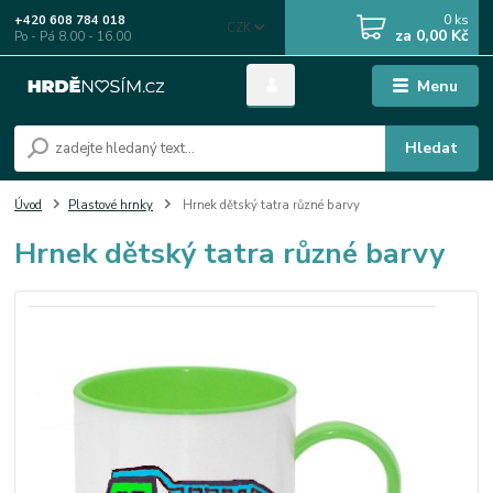
0
ks
+420 608 784 018
CZK
za
0,00 Kč
Po - Pá 8.00 - 16.00
Menu
Hledat
Úvod
Plastové hrnky
Hrnek dětský tatra různé barvy
Hrnek dětský tatra různé barvy