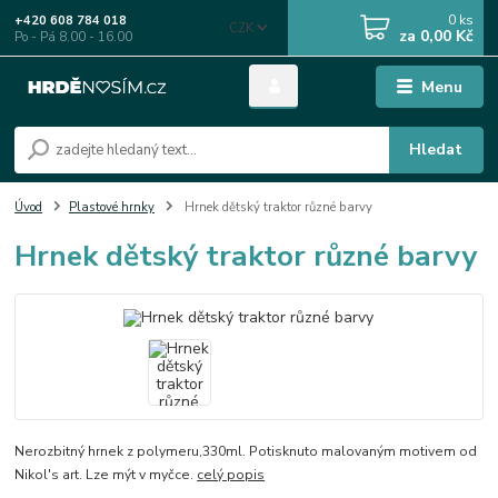
0
ks
+420 608 784 018
CZK
za
0,00 Kč
Po - Pá 8.00 - 16.00
Menu
Hledat
Úvod
Plastové hrnky
Hrnek dětský traktor různé barvy
Hrnek dětský traktor různé barvy
Nerozbitný hrnek z polymeru,330ml. Potisknuto malovaným motivem od
Nikol's art. Lze mýt v myčce.
celý popis