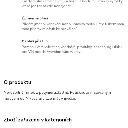
Každý motiv sama navrhuji a tisknu. Díky tomu vznikají výrobky,
které jen tak někde nenajdete.
Úprava na přání
Přidám jméno, věnování nebo upravím motiv. Před tiskem vám
ráda připravím návrh ke schválení.
Osobní přístup
Pomohu Vám vybrat nejvhodnější produkty i technologii tisku
pro Váš merch. Vytvořím Vám vzorky.
O produktu
Nerozbitný hrnek z polymeru,330ml. Potisknuto malovaným
motivem od Nikol's art. Lze mýt v myčce.
Zboží zařazeno v kategoriích