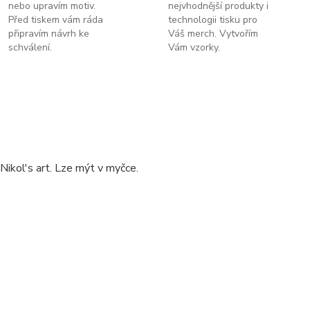
nebo upravím motiv.
nejvhodnější produkty i
Před tiskem vám ráda
technologii tisku pro
připravím návrh ke
Váš merch. Vytvořím
schválení.
Vám vzorky.
kol's art. Lze mýt v myčce.