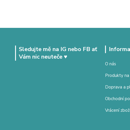
Sledujte mě na IG nebo FB ať
Informa
Vám nic neuteče ♥
O nás
Produkty na
Doprava a p
Obchodní p
Vrácení zbož