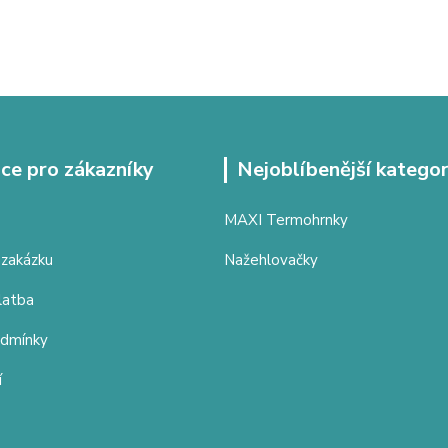
ce pro zákazníky
Nejoblíbenější kategor
MAXI Termohrnky
 zakázku
Nažehlovačky
latba
odmínky
í