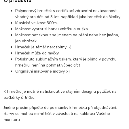
O produktu
Polymerový hrneček s certifikací zdravotní nezávadnosti,
vhodný pro děti od 3 let, napřiklad jako hrneček do školky.
Klasická velikost 300ml
Možnost vybrat si barvu vnitřku a ouška
Možnost natisknout se jménem na přání nebo bez jména,
jen obrázek
Hrneček je téměř nerozbitný :-)
Hrneček může do myčky
Potisknuto sublimačním tiskem, který je přímo v povrchu
hrnečku, není na pohmat vůbec cítit
Originální malované motivy :-)
K hrnečku je možné natisknout ve stejném designu pytlíček na
bačkůrky či tričko.
Jméno prosím připište do poznámky k hrnečku při objednávání.
Barvy se mohou mírně lišit v závislosti na kalibraci Vašeho
monitoru.