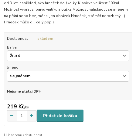
od 3 let, napřiklad jako hrneček do školky. Klasická velikost 300ml
Možnost vybrat si barvu vnitřku a ouška Možnost natisknout se jménem
na přání nebo bez jména, jen obrázek Hrneček je téměř nerozbitný :-)
Hrneček může d...
celý popis
Dostupnost
skladem
Barva
Jméno
Nejsme plátci DPH
219 Kč
/
ks
Přidat do košíku
Hlídat cenu / dostupnost