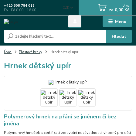
0
ks
+420 608 784 018
CZK
za
0,00 Kč
Po - Pá 8.00 - 16.00
Menu
Hledat
Úvod
Plastové hrnky
Hrnek dětský upír
Hrnek dětský upír
Polymerový hrnek na přání se jménem či bez
jména
Polymerový hrneček s certifikací zdravotní nezávadnosti, vhodný pro děti