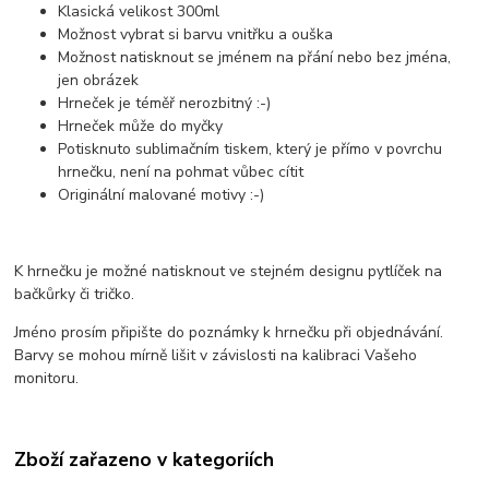
Klasická velikost 300ml
Možnost vybrat si barvu vnitřku a ouška
Možnost natisknout se jménem na přání nebo bez jména,
jen obrázek
Hrneček je téměř nerozbitný :-)
Hrneček může do myčky
Potisknuto sublimačním tiskem, který je přímo v povrchu
hrnečku, není na pohmat vůbec cítit
Originální malované motivy :-)
K hrnečku je možné natisknout ve stejném designu pytlíček na
bačkůrky či tričko.
Jméno prosím připište do poznámky k hrnečku při objednávání.
Barvy se mohou mírně lišit v závislosti na kalibraci Vašeho
monitoru.
Zboží zařazeno v kategoriích