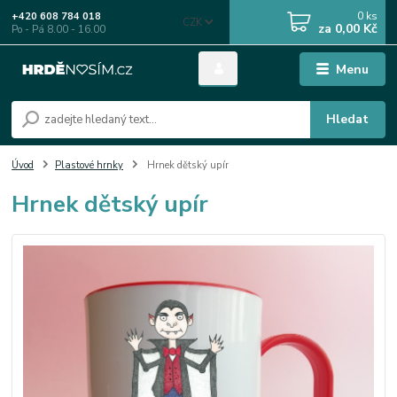
0
ks
+420 608 784 018
CZK
za
0,00 Kč
Po - Pá 8.00 - 16.00
Menu
Hledat
Úvod
Plastové hrnky
Hrnek dětský upír
Hrnek dětský upír