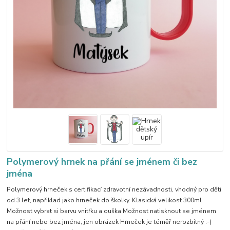
Polymerový hrnek na přání se jménem či bez
jména
Polymerový hrneček s certifikací zdravotní nezávadnosti, vhodný pro děti
od 3 let, napřiklad jako hrneček do školky. Klasická velikost 300ml
Možnost vybrat si barvu vnitřku a ouška Možnost natisknout se jménem
na přání nebo bez jména, jen obrázek Hrneček je téměř nerozbitný :-)