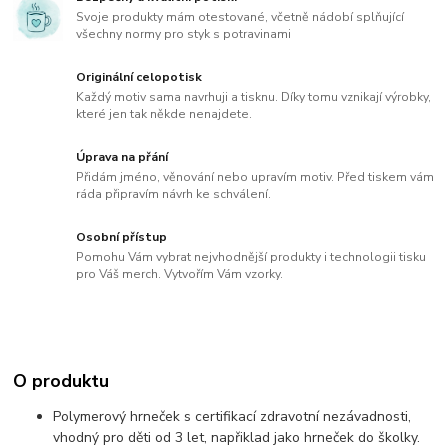
Svoje produkty mám otestované, včetně nádobí splňující
všechny normy pro styk s potravinami
Originální celopotisk
Každý motiv sama navrhuji a tisknu. Díky tomu vznikají výrobky,
které jen tak někde nenajdete.
Úprava na přání
Přidám jméno, věnování nebo upravím motiv. Před tiskem vám
ráda připravím návrh ke schválení.
Osobní přístup
Pomohu Vám vybrat nejvhodnější produkty i technologii tisku
pro Váš merch. Vytvořím Vám vzorky.
O produktu
Polymerový hrneček s certifikací zdravotní nezávadnosti,
vhodný pro děti od 3 let, napřiklad jako hrneček do školky.