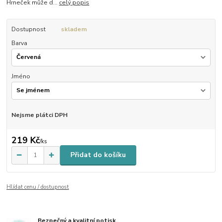
Hrneček může d...
celý popis
Dostupnost
skladem
Barva
Jméno
Nejsme plátci DPH
219 Kč
/
ks
Přidat do košíku
Hlídat cenu / dostupnost
Bezpečný a kvalitní potisk.