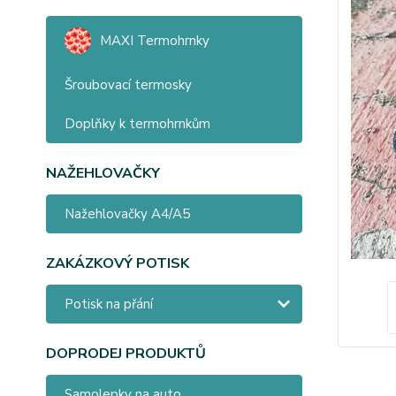
MAXI Termohrnky
Šroubovací termosky
Doplňky k termohrnkům
NAŽEHLOVAČKY
Nažehlovačky A4/A5
ZAKÁZKOVÝ POTISK
Potisk na přání
DOPRODEJ PRODUKTŮ
Samolepky na auto