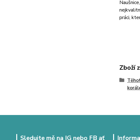
Naušnice,
nejkvalit
práci, kt
Zboží 
Těhot
korál
Sledujte mě na IG nebo FB ať
Informa