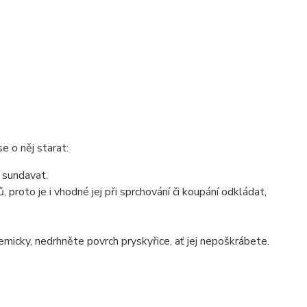
e o něj starat:
u sundavat.
proto je i vhodné jej při sprchování či koupání odkládat,
chemicky, nedrhněte povrch pryskyřice, ať jej nepoškrábete.