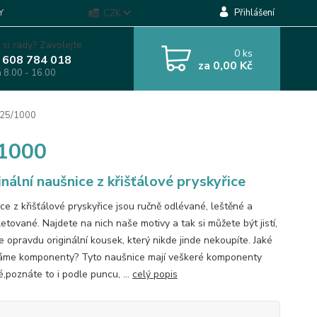
Přihlášení
Y
CZK
 si rady? Zavolejte.
0
ks
 608 784 018
za
0,00 Kč
á 8.00 - 16.00
925/1000
/1000
inální naušnice z křišťálové pryskyřice
ce z křišťálové pryskyřice jsou ručně odlévané, leštěné a
etované. Najdete na nich naše motivy a tak si můžete být jistí,
e opravdu originální kousek, který nikde jinde nekoupíte. Jaké
áme komponenty? Tyto naušnice mají veškeré komponenty
é,poznáte to i podle puncu, ...
celý popis