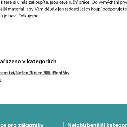
 které si u nás zakoupíte, jsou celé ruční práce. Od vymýchání p
nější materiál, aby Vám dělaly jen radost! Jejich koupí podporuj
erá je baví. Děkujeme!
zařazeno v kategoriích
enství/Nošení/Kojení/Kojicí
Doplňky
e
ce pro zákazníky
Nejoblíbenější kategor