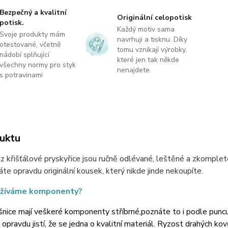
Bezpečný a kvalitní
Originální celopotisk
potisk.
Každý motiv sama
Svoje produkty mám
navrhuji a tisknu. Díky
otestované, včetně
tomu vznikají výrobky,
nádobí splňující
které jen tak někde
všechny normy pro styk
nenajdete.
s potravinami
uktu
z křišťálové pryskyřice jsou ručně odlévané, leštěné a zkomplet
 máte opravdu originální kousek, který nikde jinde nekoupíte.
užíváme komponenty?
nice mají veškeré komponenty stříbrné,poznáte to i podle puncu, 
t opravdu jistí, že se jedna o kvalitní materiál. Ryzost drahých k