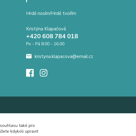
Hrdě nosím/Hrdě tvořím
Kristýna Klapačová
+420 608 784 018
Po - Pá 8.00 - 16.00
kristyna.klapacova@email.cz
 souhlasu také pro
žete kdykoli upravit