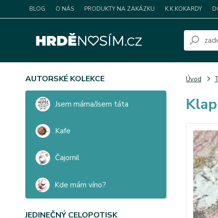
BLOG
O NÁS
PRODUKTY NA ZAKÁZKU
K.K.KOKARDY
D
AUTORSKÉ KOLEKCE
Úvod
T
Klap
Jsem máma/Jsem táta
Kafe
Čajomil
Kde mám víno?
JEDINEČNÝ CELOPOTISK