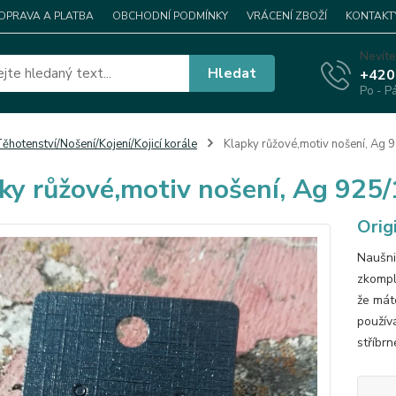
OPRAVA A PLATBA
OBCHODNÍ PODMÍNKY
VRÁCENÍ ZBOŽÍ
KONTAKT
Nevíte
Hledat
+420
Po - P
ěhotenství/Nošení/Kojení/Kojicí korále
Klapky růžové,motiv nošení, Ag 
ky růžové,motiv nošení, Ag 925
Orig
Naušni
zkompl
že mát
použív
stříbrn