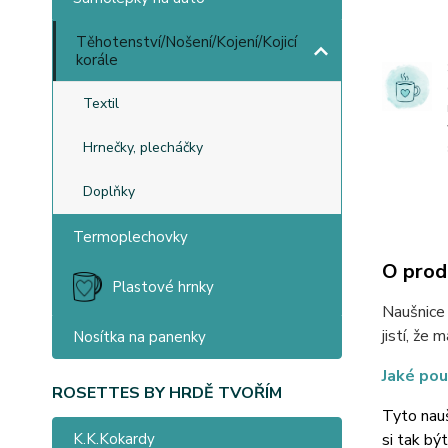
Těhotenství/Nošení/Kojení/Kojicí
korále
Textil
Hrnečky, plecháčky
Doplňky
Termoplechovky
O prod
Plastové hrnky
Naušnice 
jistí, že
Nosítka na panenky
Jaké po
ROSETTES BY HRDĚ TVOŘÍM
Tyto nauš
si tak bý
K.K.Kokardy