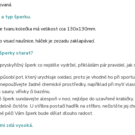
ovaná.
 a typ šperku.
ve tvaru kolečka má velikost cca 130x130mm.
o visací naušnice, háček je zezadu zaklapávací.
 šperky starat?
ryskyřičný šperk co nejdéle vydržel, přikládám pár pravidel, jak s
působí pot, který urychluje oxidaci, proto je vhodné ho při sport
nepoužívejte žadné chemické prostředky, například při mytí vlasů, 
 sauny, vířivky či bazénu.
šperk sundavejte alespoň v noci, nejlépe do uzavřené krabičky.
delně čistěte. U stříbra postačí hadřík na stříbro, nečistěte jej 
né péči Vám šperk bude dělat dlouho radost.
mi zdá vysoká.