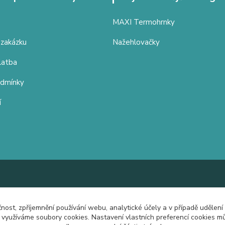
MAXI Termohrnky
 zakázku
Nažehlovačky
latba
odmínky
í
čnost, zpříjemnění používání webu, analytické účely a v případě udělení
y využíváme soubory cookies. Nastavení vlastních preferencí cookies mů