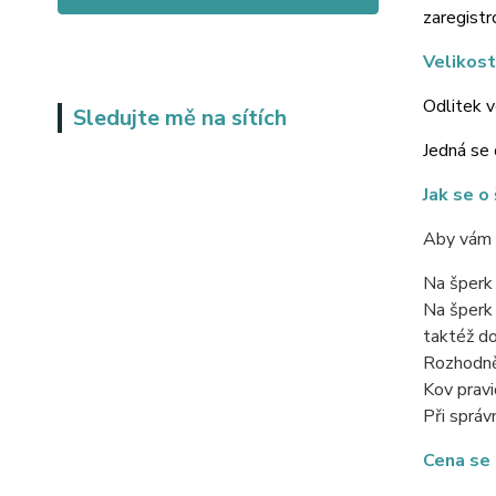
zaregistr
Velikost
Odlitek 
Sledujte mě na sítích
Jedná se 
Jak se o
Aby vám p
Na šperk 
Na šperk 
taktéž do
Rozhodně 
Kov pravi
Při správ
Cena se 