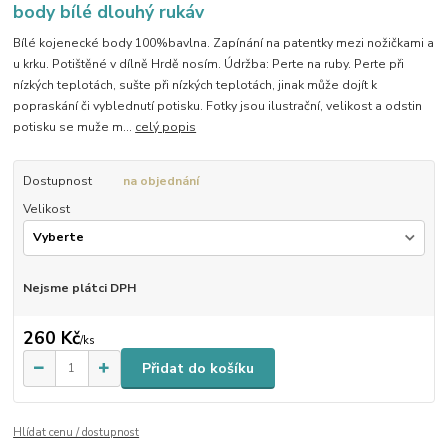
body bílé dlouhý rukáv
Bílé kojenecké body 100%bavlna. Zapínání na patentky mezi nožičkami a
u krku. Potištěné v dílně Hrdě nosím. Údržba: Perte na ruby. Perte při
nízkých teplotách, sušte při nízkých teplotách, jinak může dojít k
popraskání či vyblednutí potisku. Fotky jsou ilustrační, velikost a odstin
potisku se muže m...
celý popis
Dostupnost
na objednání
Velikost
Nejsme plátci DPH
260 Kč
/
ks
Přidat do košíku
Hlídat cenu / dostupnost