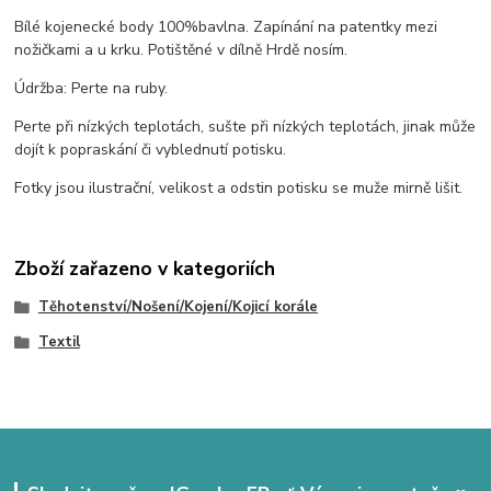
Bílé kojenecké body 100%bavlna. Zapínání na patentky mezi
nožičkami a u krku. Potištěné v dílně Hrdě nosím.
Údržba: Perte na ruby.
Perte při nízkých teplotách, sušte při nízkých teplotách, jinak může
dojít k popraskání či vyblednutí potisku.
Fotky jsou ilustrační, velikost a odstin potisku se muže mirně lišit.
Zboží zařazeno v kategoriích
Těhotenství/Nošení/Kojení/Kojicí korále
Textil