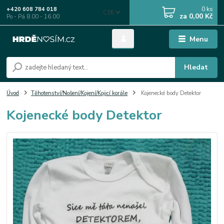
0
ks
+420 608 784 018
CZK
za
0,00 Kč
Po - Pá 8.00 - 16.00
Menu
Hledat
Úvod
Těhotenství/Nošení/Kojení/Kojicí korále
Kojenecké body Detektor
Kojenecké body Detektor