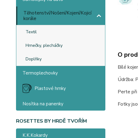
Těhotenství/Nošení/Kojení/Kojicí
korále
Textil
Hrnečky, plecháčky
O prod
Doplňky
Bílé koje
Termoplechovky
Údržba: P
Plastové hrnky
Perte při
Fotky jso
Nosítka na panenky
ROSETTES BY HRDĚ TVOŘÍM
K.K.Kokardy