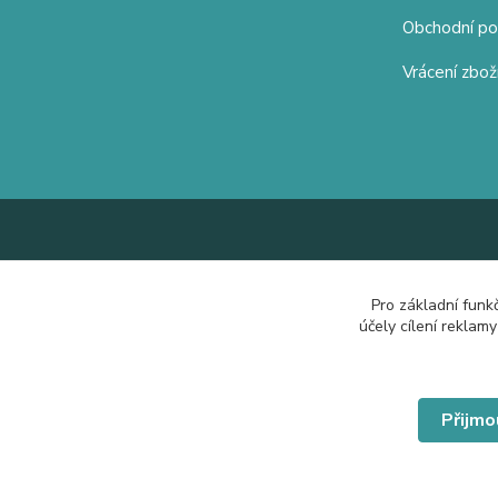
Obchodní p
Vrácení zbož
Pro základní funk
účely cílení reklam
Přijmo
© Copyright 2019 Hrdě nosím.cz