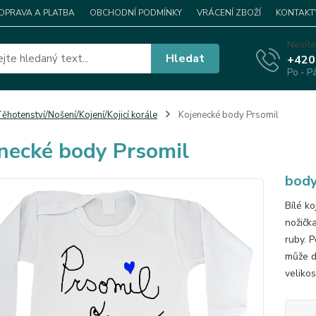
OPRAVA A PLATBA
OBCHODNÍ PODMÍNKY
VRÁCENÍ ZBOŽÍ
KONTAKT
Nevíte
Hledat
+420
Po - P
ěhotenství/Nošení/Kojení/Kojicí korále
Kojenecké body Prsomil
necké body Prsomil
body
Bílé k
nožička
ruby. P
může do
velikos