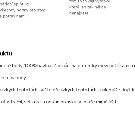
tomu vznikají výrobky,
nádobí splňující
které jen tak někde
všechny normy pro styk
nenajdete.
s potravinami
uktu
necké body 100%bavlna. Zapínání na patentky mezi nožičkami a u
erte na ruby.
 nízkých teplotách, sušte při nízkých teplotách, jinak může dojít k
u ilustrační, velikost a odstin potisku se muže mirně lišit.