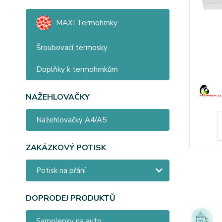
MAXI Termohrnky
Šroubovací termosky
Doplňky k termohrnkům
NAŽEHLOVAČKY
Nažehlovačky A4/A5
ZAKÁZKOVÝ POTISK
Potisk na přání
DOPRODEJ PRODUKTŮ
Samolepky na auto