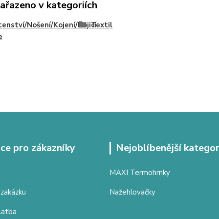
zařazeno v kategoriích
enství/Nošení/Kojení/Kojicí
Textil
e
ce pro zákazníky
Nejoblíbenější kategor
MAXI Termohrnky
 zakázku
Nažehlovačky
latba