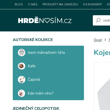
BLOG
O NÁS
PRODUKTY NA ZAKÁZKU
K.K.KOKARDY
D
AUTORSKÉ KOLEKCE
Úvod
T
Koje
Jsem máma/Jsem táta
Kafe
Čajomil
Kde mám víno?
JEDINEČNÝ CELOPOTISK