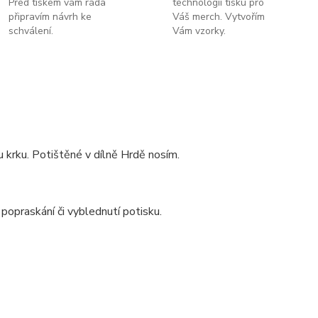
Před tiskem vám ráda
technologii tisku pro
připravím návrh ke
Váš merch. Vytvořím
schválení.
Vám vzorky.
 krku. Potištěné v dílně Hrdě nosím.
 popraskání či vyblednutí potisku.