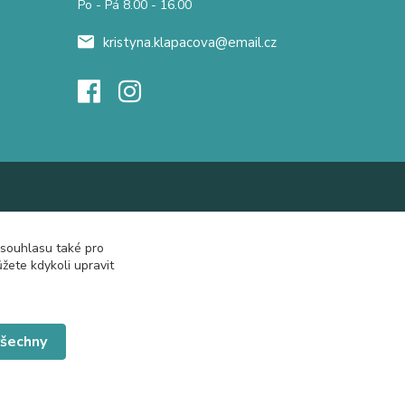
Po - Pá 8.00 - 16.00
kristyna.klapacova@email.cz
 souhlasu také pro
žete kdykoli upravit
všechny
Vytvořeno na
Eshop-rychle.cz