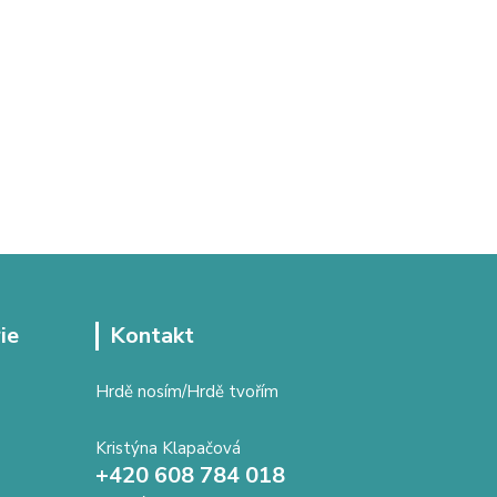
ie
Kontakt
Hrdě nosím/Hrdě tvořím
Kristýna Klapačová
+420 608 784 018