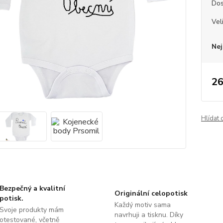
Dos
Vel
Nej
26
Hlídat 
Bezpečný a kvalitní
Originální celopotisk
potisk.
Každý motiv sama
Svoje produkty mám
navrhuji a tisknu. Díky
otestované, včetně