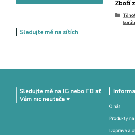
Zboží 
Těhot
korál
Sledujte mě na sítích
Sledujte mě na IG nebo FB ať
Informa
Vám nic neuteče ♥
O nás
Produkty na
Doprava a p