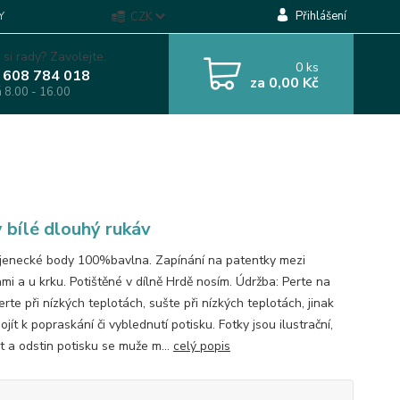
Přihlášení
Y
CZK
 si rady? Zavolejte.
0
ks
 608 784 018
za
0,00 Kč
á 8.00 - 16.00
 bílé dlouhý rukáv
ojenecké body 100%bavlna. Zapínání na patentky mezi
mi a u krku. Potištěné v dílně Hrdě nosím. Údržba: Perte na
erte při nízkých teplotách, sušte při nízkých teplotách, jinak
jít k popraskání či vyblednutí potisku. Fotky jsou ilustrační,
t a odstin potisku se muže m...
celý popis