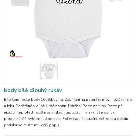
body bílé dlouhý rukáv
Bílé kojenecké body 100%bavlna. Zapínání na patentky mezi nožičkami a
u krku. Potištěné v dílně Hrdě nosím. Údržba: Perte na ruby. Perte při
nízkých teplotách, sušte při nízkých teplotách, jinak může dojít k
popraskání či vyblednutí potisku. Fotky jsou ilustrační, velikost a odstin
potisku se muže m...
celý popis