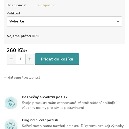
Dostupnost
na objednání
Velikost
Nejsme plátci DPH
260 Kč
/
ks
Přidat do košíku
Hlídat cenu / dostupnost
Bezpečný a kvalitní potisk.
Svoje produkty mám otestované, včetně nádobí splňující
všechny normy pro styk s potravinami
Originální celopotisk
Každý motiv sama navrhuji a tisknu. Díky tomu vznikají výrobky,