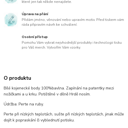
které jen tak někde nenajdete.
Úprava na přání
Přidám jméno, věnování nebo upravím motiv. Před tiskem vám
ráda připravím návrh ke schválení.
Osobní přístup
Pomohu Vám vybrat nejvhodnější produkty i technologii tisku
pro Váš merch. Vytvořím Vám vzorky.
O produktu
Bílé kojenecké body 100%bavlna. Zapínání na patentky mezi
nožičkami a u krku. Potištěné v dílně Hrdě nosím.
Údržba: Perte na ruby.
Perte při nízkých teplotách, sušte při nízkých teplotách, jinak může
dojít k popraskání či vyblednutí potisku.