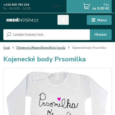
0
ks
+420 608 784 018
CZK
za
0,00 Kč
Po - Pá 8.00 - 16.00
Menu
Hledat
Úvod
Těhotenství/Nošení/Kojení/Kojicí korále
Kojenecké body Prsomilka
Kojenecké body Prsomilka