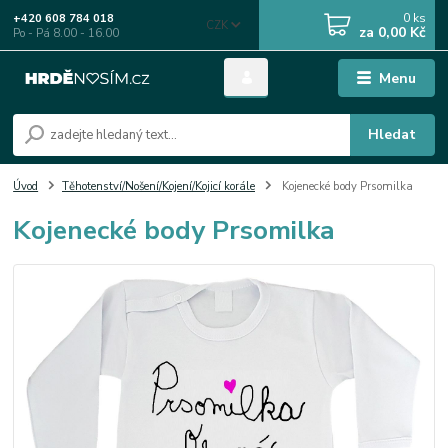
0
ks
+420 608 784 018
CZK
za
0,00 Kč
Po - Pá 8.00 - 16.00
Menu
Hledat
Úvod
Těhotenství/Nošení/Kojení/Kojicí korále
Kojenecké body Prsomilka
Kojenecké body Prsomilka