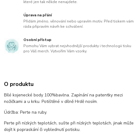
které jen tak někde nenajdete.
Úprava na přání
Přidám jméno, věnování nebo upravím motiv. Před tiskem vám
ráda připravím návrh ke schválení.
Osobní přístup
Pomohu Vám vybrat nejvhodnější produkty i technologii tisku
pro Váš merch. Vytvořím Vám vzorky.
O produktu
Bílé kojenecké body 100%bavlna. Zapínání na patentky mezi
nožičkami a u krku. Potištěné v dílně Hrdě nosím.
Údržba: Perte na ruby.
Perte při nízkých teplotách, sušte při nízkých teplotách, jinak může
dojít k popraskání či vyblednutí potisku.