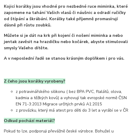
Kojicí korálky jsou vhodné pro nezbedné ruce miminka, které
zapomene na tahání Vašich vlasů či náušnic a odradí ručičky
od štípání a škrábání. Korálky také příjemně promasírují
dásně při růstu zoubků.
Můžete si je dát na krk při kojení či nošení miminka a nebo
jentak zavěsit na hrazdičku nebo kočárek, abyste stimulovali
smysly Vašeho dítěte.
A v neposlední řadě se stanou krásným doplňkem i pro vás.
Z čeho jsou korálky vyrobeny?
z potravinářského silikonu ( bez BPA PVC, ftalátů, olova,
kadmia a těžkých kovů) a vyhovují tak evropské normě ČSN
EN 71-3:2013 Migrace určitých prvků A1:2015
z provázku, který má atest pro děti do 3 let a vyrábí se v ČR
Odkud pochází materiál?
Pokud to lze, podporuji převážně české výrobce. Bohužel u