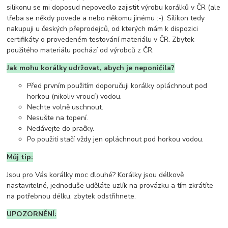
silikonu se mi doposud nepovedlo zajistit výrobu korálků v ČR (ale
třeba se někdy povede a nebo někomu jinému :-). Silikon tedy
nakupuji u českých přeprodejců, od kterých mám k dispozici
certifikáty o provedeném testování materiálu v ČR. Zbytek
použitého materiálu pochází od výrobců z ČR.
Jak mohu korálky udržovat, abych je neponičila?
Před prvním použitím doporučuji korálky opláchnout pod
horkou (nikoliv vroucí) vodou.
Nechte volně uschnout.
Nesušte na topení.
Nedávejte do pračky.
Po použití stačí vždy jen opláchnout pod horkou vodou.
Můj tip:
Jsou pro Vás korálky moc dlouhé? Korálky jsou délkově
nastavitelné, jednoduše uděláte uzlík na provázku a tím zkrátíte
na potřebnou délku, zbytek odstřihnete.
UPOZORNĚNÍ: