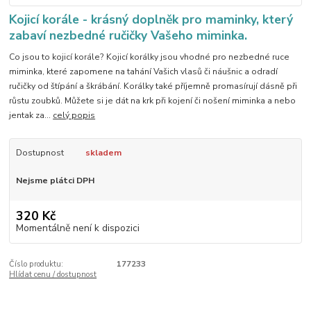
Kojicí korále - krásný doplněk pro maminky, který
zabaví nezbedné ručičky Vašeho miminka.
Co jsou to kojicí korále? Kojicí korálky jsou vhodné pro nezbedné ruce
miminka, které zapomene na tahání Vašich vlasů či náušnic a odradí
ručičky od štípání a škrábání. Korálky také příjemně promasírují dásně při
růstu zoubků. Můžete si je dát na krk při kojení či nošení miminka a nebo
jentak za...
celý popis
Dostupnost
skladem
Nejsme plátci DPH
320 Kč
Momentálně není k dispozici
Číslo produktu:
177233
Hlídat cenu / dostupnost