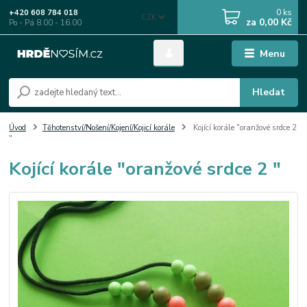
0
ks
+420 608 784 018
CZK
za
0,00 Kč
Po - Pá 8.00 - 16.00
Menu
Hledat
Úvod
Těhotenství/Nošení/Kojení/Kojicí korále
Kojící korále "oranžové srdce 2
"
Kojící korále "oranžové srdce 2 "