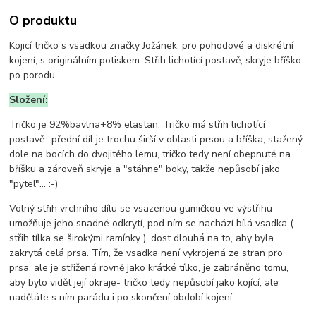
O produktu
Kojicí tričko s vsadkou značky Jožánek, pro pohodové a diskrétní
kojení, s originálním potiskem. Střih lichotící postavě, skryje bříško
po porodu.
Složení:
Tričko je
92%bavlna+8% elastan. Tričko má střih lichotící
postavě- přední díl je trochu širší v oblasti prsou a bříška, stažený
dole na bocích do dvojitého lemu, tričko tedy není obepnuté na
bříšku a zároveň skryje a "stáhne" boky, takže nepůsobí jako
"pytel"... :-)
Volný střih vrchního dílu se vsazenou gumičkou ve výstřihu
umožňuje jeho snadné odkrytí, pod ním se nachází bílá vsadka (
střih tílka se širokými ramínky ), dost dlouhá na to, aby byla
zakrytá celá prsa. Tím, že vsadka není vykrojená ze stran pro
prsa, ale je střižená rovně jako krátké tílko, je zabráněno tomu,
aby bylo vidět její okraje- tričko tedy nepůsobí jako kojící, ale
naděláte s ním parádu i po skončení období kojení.