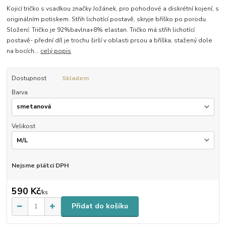
Kojicí tričko s vsadkou značky Jožánek, pro pohodové a diskrétní kojení, s
originálním potiskem. Střih lichotící postavě, skryje bříško po porodu.
Složení: Tričko je 92%bavlna+8% elastan. Tričko má střih lichotící
postavě- přední díl je trochu širší v oblasti prsou a bříška, stažený dole
na bocích...
celý popis
Dostupnost
Skladem
Barva
Velikost
Nejsme plátci DPH
590 Kč
/
ks
Přidat do košíku