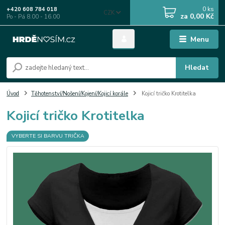
0
ks
+420 608 784 018
CZK
za
0,00 Kč
Po - Pá 8.00 - 16.00
Menu
Hledat
Úvod
Těhotenství/Nošení/Kojení/Kojicí korále
Kojicí tričko Krotitelka
Kojicí tričko Krotitelka
VYBERTE SI BARVU TRIČKA