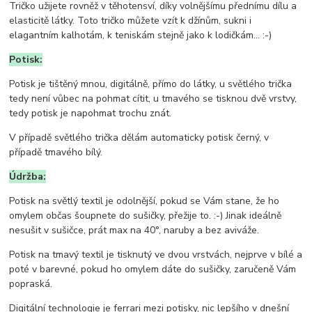
Tričko užijete rovněž v těhotensví, díky volnějšímu přednímu dílu a
elasticitě látky. Toto tričko můžete vzít k džínům, sukni i
elagantním kalhotám, k teniskám stejně jako k lodičkám... :-)
Potisk:
Potisk je tištěný mnou, digitálně, přímo do látky, u světlého trička
tedy není vůbec na pohmat cítit, u tmavého se tisknou dvě vrstvy,
tedy potisk je napohmat trochu znát.
V případě světlého trička dělám automaticky potisk černý, v
případě tmavého bílý.
Údržba:
Potisk na světlý textil je odolnější, pokud se Vám stane, že ho
omylem občas šoupnete do sušičky, přežije to. :-) Jinak ideálně
nesušit v sušičce, prát max na 40°, naruby a bez aviváže.
Potisk na tmavý textil je tisknutý ve dvou vrstvách, nejprve v bílé a
poté v barevné, pokud ho omylem dáte do sušičky, zaručeně Vám
popraská.
Digitální technologie je ferrari mezi potisky, nic lepšího v dnešní