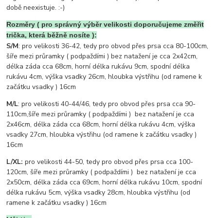
době neexistuje. :-)
Rozměry ( pro správný výběr velikosti doporučujeme změřit
trička, která běžně nosíte ):
S/M
: pro velikosti 36-42, tedy pro obvod přes prsa cca 80-100cm,
šíře mezi průramky ( podpaždími ) bez natažení je cca 2x42cm,
délka záda cca 68cm, horní délka rukávu 9cm, spodní délka
rukávu 4cm, výška vsadky 26cm, hloubka výstřihu (od ramene k
začátku vsadky ) 16cm
M/L
: pro velikosti 40-44/46, tedy pro obvod přes prsa cca 90-
110cm,šíře mezi průramky ( podpaždími ) bez natažení je cca
2x46cm, délka záda cca 68cm, horní délka rukávu 4cm, výška
vsadky 27cm, hloubka výstřihu (od ramene k začátku vsadky )
16cm
L/XL:
pro velikosti 44-50, tedy pro obvod přes prsa cca 100-
120cm, šíře mezi průramky ( podpaždími ) bez natažení je cca
2x50cm, délka záda cca 69cm, horní délka rukávu 10cm, spodní
délka rukávu 5cm, výška vsadky 28cm, hloubka výstřihu (od
ramene k začátku vsadky ) 16cm