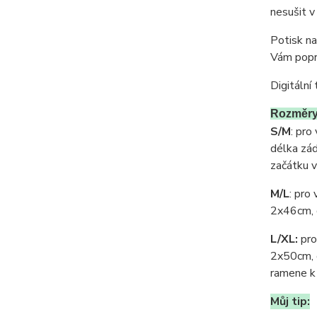
nesušit v
Potisk na
Vám popr
Digitální 
Rozměry 
S/M
: pro
délka zád
začátku 
M/L
: pro
2x46cm, d
L/XL:
pro
2x50cm, d
ramene k
Můj tip: