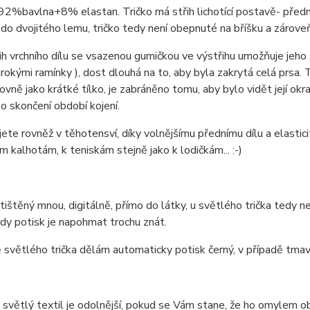
92%bavlna+8% elastan. Tričko má střih lichotící postavě- přední d
 do dvojitého lemu, tričko tedy není obepnuté na bříšku a zároveň 
ih vrchního dílu se vsazenou gumičkou ve výstřihu umožňuje jeho s
širokými ramínky ), dost dlouhá na to, aby byla zakrytá celá prsa. 
rovně jako krátké tílko, je zabráněno tomu, aby bylo vidět její okra
po skončení období kojení.
ijete rovněž v těhotensví, díky volnějšímu přednímu dílu a elastici
m kalhotám, k teniskám stejně jako k lodičkám... :-)
 tištěný mnou, digitálně, přímo do látky, u světlého trička tedy 
edy potisk je napohmat trochu znát.
 světlého trička dělám automaticky potisk černý, v případě tmav
 světlý textil je odolnější, pokud se Vám stane, že ho omylem obč