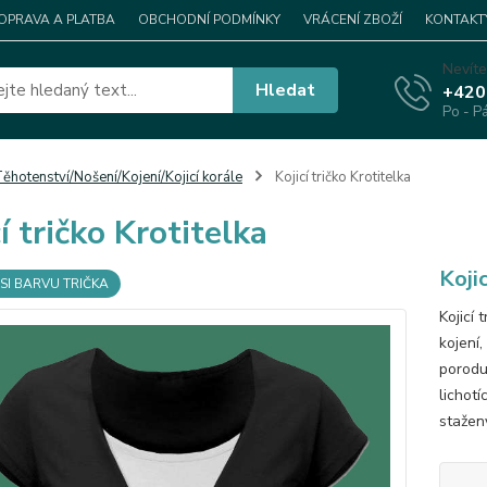
OPRAVA A PLATBA
OBCHODNÍ PODMÍNKY
VRÁCENÍ ZBOŽÍ
KONTAKT
Nevíte
Hledat
+420
Po - P
ěhotenství/Nošení/Kojení/Kojicí korále
Kojicí tričko Krotitelka
í tričko Krotitelka
Koji
SI BARVU TRIČKA
Kojicí
kojení,
porodu
lichotí
stažen