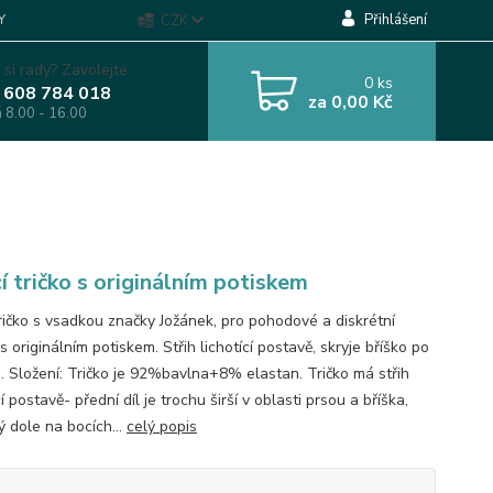
Přihlášení
Y
CZK
 si rady? Zavolejte.
0
ks
 608 784 018
za
0,00 Kč
á 8.00 - 16.00
cí tričko s originálním potiskem
 tričko s vsadkou značky Jožánek, pro pohodové a diskrétní
 s originálním potiskem. Střih lichotící postavě, skryje bříško po
. Složení: Tričko je 92%bavlna+8% elastan. Tričko má střih
cí postavě- přední díl je trochu širší v oblasti prsou a bříška,
ý dole na bocích...
celý popis