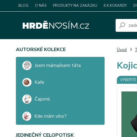
BLOG
O NÁS
PRODUKTY NA ZAKÁZKU
K.K.KOKARDY
D
AUTORSKÉ KOLEKCE
Úvod
T
Kojic
Jsem máma/Jsem táta
VYBERTE 
Kafe
Čajomil
Kde mám víno?
JEDINEČNÝ CELOPOTISK