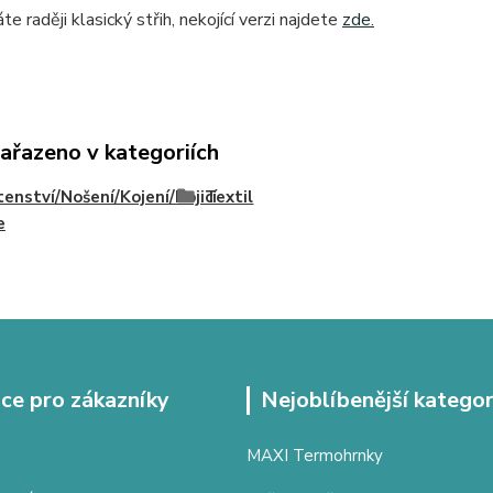
e raději klasický střih, nekojící verzi najdete
zde.
zařazeno v kategoriích
enství/Nošení/Kojení/Kojicí
Textil
e
ce pro zákazníky
Nejoblíbenější kategor
MAXI Termohrnky