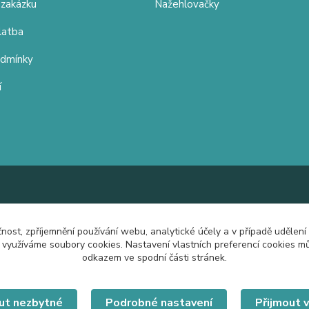
 zakázku
Nažehlovačky
latba
odmínky
í
čnost, zpříjemnění používání webu, analytické účely a v případě udělení
y využíváme soubory cookies. Nastavení vlastních preferencí cookies mů
odkazem ve spodní části stránek.
ut nezbytné
Podrobné nastavení
Přijmout 