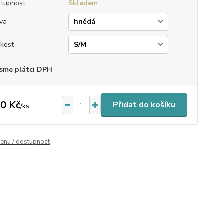
tupnost
Skladem
va
ikost
sme plátci DPH
0 Kč
Přidat do košíku
/
ks
cenu / dostupnost