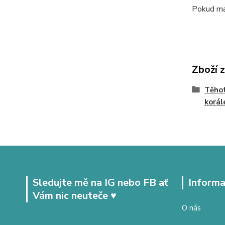
Pokud mát
Zboží 
Těhot
korál
Sledujte mě na IG nebo FB ať
Informa
Vám nic neuteče ♥
O nás