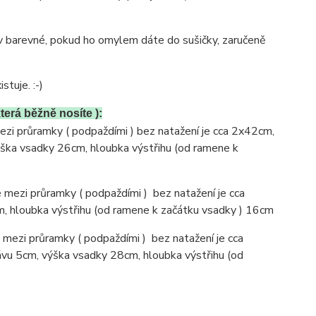
é v barevné, pokud ho omylem dáte do sušičky, zaručeně
stuje. :-)
terá běžně nosíte ):
ezi průramky ( podpaždími ) bez natažení je cca 2x42cm,
ýška vsadky 26cm, hloubka výstřihu (od ramene k
 mezi průramky ( podpaždími ) bez natažení je cca
, hloubka výstřihu (od ramene k začátku vsadky ) 16cm
 mezi průramky ( podpaždími ) bez natažení je cca
ávu 5cm, výška vsadky 28cm, hloubka výstřihu (od