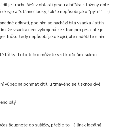
íl je trochu širší v oblasti prsou a bříška, stažený dole
skryje a "stáhne" boky, takže nepůsobí jako "pytel"... :-)
nadné odkrytí, pod ním se nachází bílá vsadka ( střih
Tím, že vsadka není vykrojená ze stran pro prsa, ale je
je- tričko tedy nepůsobí jako kojící, ale naděláte s ním
tě látky. Toto tričko můžete vzít k džínům, sukni i
není vůbec na pohmat cítit, u tmavého se tisknou dvě
ého bílý.
as šoupnete do sušičky, přežije to. :-) Jinak ideálně