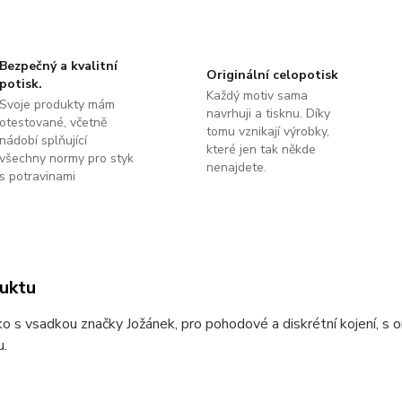
Bezpečný a kvalitní
Originální celopotisk
potisk.
Každý motiv sama
Svoje produkty mám
navrhuji a tisknu. Díky
otestované, včetně
tomu vznikají výrobky,
nádobí splňující
které jen tak někde
všechny normy pro styk
nenajdete.
s potravinami
uktu
ičko s vsadkou značky Jožánek, pro pohodové a diskrétní kojení, s o
u.