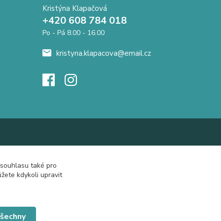
Kristýna Klapačová
+420 608 784 018
Po - Pá 8.00 - 16.00
kristyna.klapacova@email.cz
 souhlasu také pro
žete kdykoli upravit
všechny