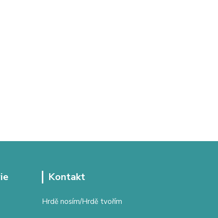
ie
Kontakt
Hrdě nosím/Hrdě tvořím