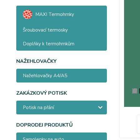
MAXI Termohrnky
Šroubovací termosky
Doplňky k termohrnkům
NAŽEHLOVAČKY
Nažehlovačky A4/A5
ZAKÁZKOVÝ POTISK
Potisk na přání
DOPRODEJ PRODUKTŮ
Samolepky na auto