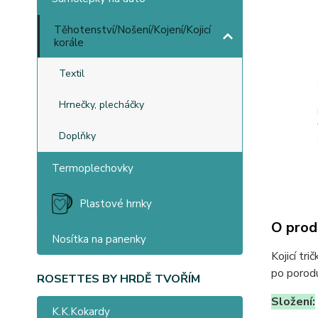
Těhotenství/Nošení/Kojení/Kojicí
korále
Textil
Hrnečky, plecháčky
Doplňky
Termoplechovky
Plastové hrnky
O prod
Nosítka na panenky
Kojicí tr
po porod
ROSETTES BY HRDĚ TVOŘÍM
Složení:
K.K.Kokardy