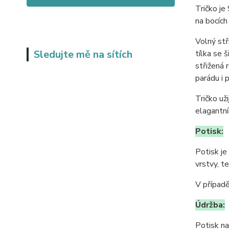
Tričko je
na bocích
Volný stř
Sledujte mě na sítích
tílka se 
střižená 
parádu i 
Tričko už
elagantní
Potisk:
Potisk je
vrstvy, t
V případě
Údržba:
Potisk na