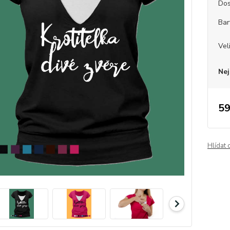
Dos
Bar
Vel
Nej
59
Hlídat 