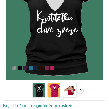
Kojicí tričko s originálním potiskem