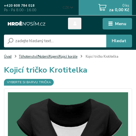
0
ks
+420 608 784 018
CZK
za
0,00 Kč
Po - Pá 8.00 - 16.00
Menu
Hledat
Úvod
Těhotenství/Nošení/Kojení/Kojicí korále
Kojicí tričko Krotitelka
Kojicí tričko Krotitelka
VYBERTE SI BARVU TRIČKA