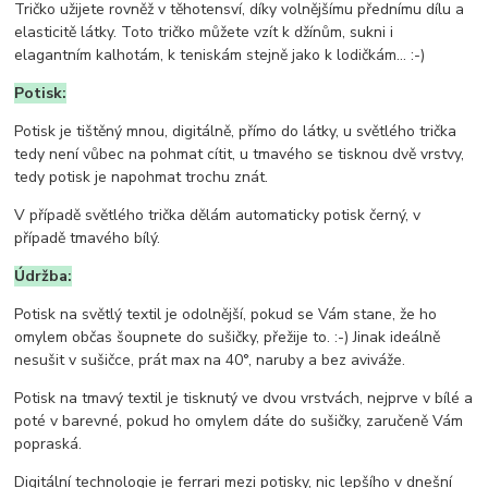
Tričko užijete rovněž v těhotensví, díky volnějšímu přednímu dílu a
elasticitě látky. Toto tričko můžete vzít k džínům, sukni i
elagantním kalhotám, k teniskám stejně jako k lodičkám... :-)
Potisk:
Potisk je tištěný mnou, digitálně, přímo do látky, u světlého trička
tedy není vůbec na pohmat cítit, u tmavého se tisknou dvě vrstvy,
tedy potisk je napohmat trochu znát.
V případě světlého trička dělám automaticky potisk černý, v
případě tmavého bílý.
Údržba:
Potisk na světlý textil je odolnější, pokud se Vám stane, že ho
omylem občas šoupnete do sušičky, přežije to. :-) Jinak ideálně
nesušit v sušičce, prát max na 40°, naruby a bez aviváže.
Potisk na tmavý textil je tisknutý ve dvou vrstvách, nejprve v bílé a
poté v barevné, pokud ho omylem dáte do sušičky, zaručeně Vám
popraská.
Digitální technologie je ferrari mezi potisky, nic lepšího v dnešní