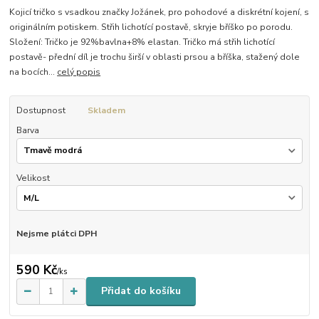
Kojicí tričko s vsadkou značky Jožánek, pro pohodové a diskrétní kojení, s
originálním potiskem. Střih lichotící postavě, skryje bříško po porodu.
Složení: Tričko je 92%bavlna+8% elastan. Tričko má střih lichotící
postavě- přední díl je trochu širší v oblasti prsou a bříška, stažený dole
na bocích...
celý popis
Dostupnost
Skladem
Barva
Velikost
Nejsme plátci DPH
590 Kč
/
ks
Přidat do košíku