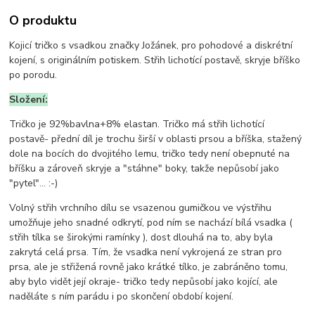
O produktu
Kojicí tričko s vsadkou značky Jožánek, pro pohodové a diskrétní
kojení, s originálním potiskem. Střih lichotící postavě, skryje bříško
po porodu.
Složení:
Tričko je
92%bavlna+8% elastan. Tričko má střih lichotící
postavě- přední díl je trochu širší v oblasti prsou a bříška, stažený
dole na bocích do dvojitého lemu, tričko tedy není obepnuté na
bříšku a zároveň skryje a "stáhne" boky, takže nepůsobí jako
"pytel"... :-)
Volný střih vrchního dílu se vsazenou gumičkou ve výstřihu
umožňuje jeho snadné odkrytí, pod ním se nachází bílá vsadka (
střih tílka se širokými ramínky ), dost dlouhá na to, aby byla
zakrytá celá prsa. Tím, že vsadka není vykrojená ze stran pro
prsa, ale je střižená rovně jako krátké tílko, je zabráněno tomu,
aby bylo vidět její okraje- tričko tedy nepůsobí jako kojící, ale
naděláte s ním parádu i po skončení období kojení.