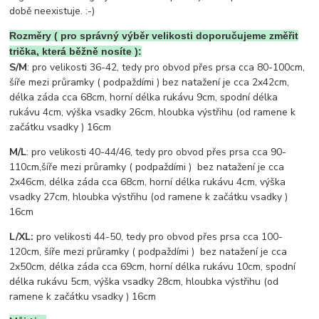
době neexistuje. :-)
Rozměry ( pro správný výběr velikosti doporučujeme změřit
trička, která běžně nosíte ):
S/M
: pro velikosti 36-42, tedy pro obvod přes prsa cca 80-100cm,
šíře mezi průramky ( podpaždími ) bez natažení je cca 2x42cm,
délka záda cca 68cm, horní délka rukávu 9cm, spodní délka
rukávu 4cm, výška vsadky 26cm, hloubka výstřihu (od ramene k
začátku vsadky ) 16cm
M/L
: pro velikosti 40-44/46, tedy pro obvod přes prsa cca 90-
110cm,šíře mezi průramky ( podpaždími ) bez natažení je cca
2x46cm, délka záda cca 68cm, horní délka rukávu 4cm, výška
vsadky 27cm, hloubka výstřihu (od ramene k začátku vsadky )
16cm
L/XL:
pro velikosti 44-50, tedy pro obvod přes prsa cca 100-
120cm, šíře mezi průramky ( podpaždími ) bez natažení je cca
2x50cm, délka záda cca 69cm, horní délka rukávu 10cm, spodní
délka rukávu 5cm, výška vsadky 28cm, hloubka výstřihu (od
ramene k začátku vsadky ) 16cm