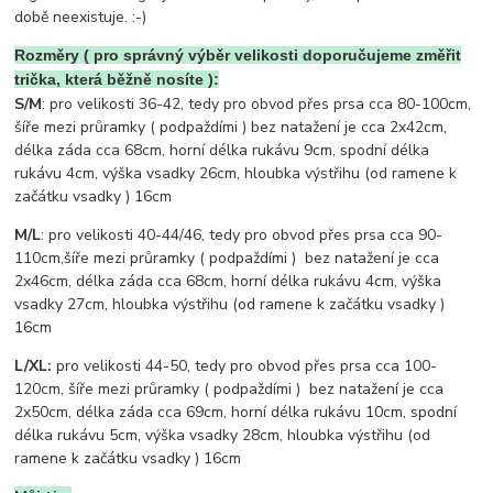
době neexistuje. :-)
Rozměry ( pro správný výběr velikosti doporučujeme změřit
trička, která běžně nosíte ):
S/M
: pro velikosti 36-42, tedy pro obvod přes prsa cca 80-100cm,
šíře mezi průramky ( podpaždími ) bez natažení je cca 2x42cm,
délka záda cca 68cm, horní délka rukávu 9cm, spodní délka
rukávu 4cm, výška vsadky 26cm, hloubka výstřihu (od ramene k
začátku vsadky ) 16cm
M/L
: pro velikosti 40-44/46, tedy pro obvod přes prsa cca 90-
110cm,šíře mezi průramky ( podpaždími ) bez natažení je cca
2x46cm, délka záda cca 68cm, horní délka rukávu 4cm, výška
vsadky 27cm, hloubka výstřihu (od ramene k začátku vsadky )
16cm
L/XL:
pro velikosti 44-50, tedy pro obvod přes prsa cca 100-
120cm, šíře mezi průramky ( podpaždími ) bez natažení je cca
2x50cm, délka záda cca 69cm, horní délka rukávu 10cm, spodní
délka rukávu 5cm, výška vsadky 28cm, hloubka výstřihu (od
ramene k začátku vsadky ) 16cm