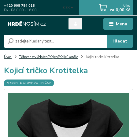
0
ks
+420 608 784 018
CZK
za
0,00 Kč
Po - Pá 8.00 - 16.00
Menu
Hledat
Úvod
Těhotenství/Nošení/Kojení/Kojicí korále
Kojicí tričko Krotitelka
Kojicí tričko Krotitelka
VYBERTE SI BARVU TRIČKA