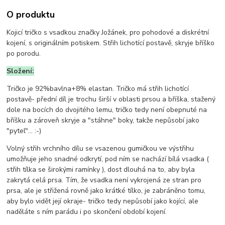
O produktu
Kojicí tričko s vsadkou značky Jožánek, pro pohodové a diskrétní
kojení, s originálním potiskem. Střih lichotící postavě, skryje bříško
po porodu.
Složení:
Tričko je
92%bavlna+8% elastan. Tričko má střih lichotící
postavě- přední díl je trochu širší v oblasti prsou a bříška, stažený
dole na bocích do dvojitého lemu, tričko tedy není obepnuté na
bříšku a zároveň skryje a "stáhne" boky, takže nepůsobí jako
"pytel"... :-)
Volný střih vrchního dílu se vsazenou gumičkou ve výstřihu
umožňuje jeho snadné odkrytí, pod ním se nachází bílá vsadka (
střih tílka se širokými ramínky ), dost dlouhá na to, aby byla
zakrytá celá prsa. Tím, že vsadka není vykrojená ze stran pro
prsa, ale je střižená rovně jako krátké tílko, je zabráněno tomu,
aby bylo vidět její okraje- tričko tedy nepůsobí jako kojící, ale
naděláte s ním parádu i po skončení období kojení.