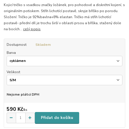
Kojicí tričko s vsadkou značky Jožánek, pro pohodové a diskrétní kojení, s
originálním potiskem. Střih lichotící postavě, skryje bříško po porodu.
Složení: Tričko je 92%bavlna+8% elastan. Tričko má střih lichotící
postavě- přední díl je trochu širší v oblasti prsou a bříška, stažený dole
na bocích...
celý popis
Dostupnost
Skladem
Barva
Velikost
Nejsme plátci DPH
590 Kč
/
ks
Přidat do košíku