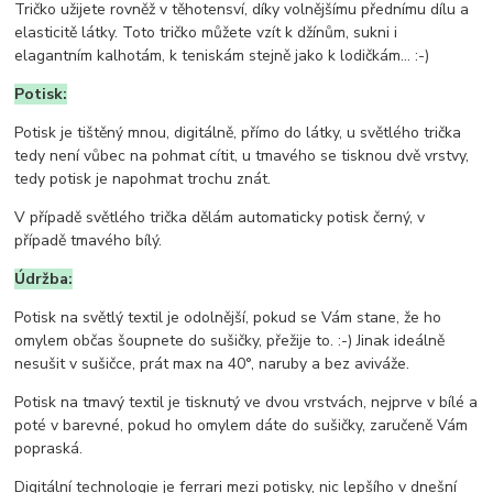
Tričko užijete rovněž v těhotensví, díky volnějšímu přednímu dílu a
elasticitě látky. Toto tričko můžete vzít k džínům, sukni i
elagantním kalhotám, k teniskám stejně jako k lodičkám... :-)
Potisk:
Potisk je tištěný mnou, digitálně, přímo do látky, u světlého trička
tedy není vůbec na pohmat cítit, u tmavého se tisknou dvě vrstvy,
tedy potisk je napohmat trochu znát.
V případě světlého trička dělám automaticky potisk černý, v
případě tmavého bílý.
Údržba:
Potisk na světlý textil je odolnější, pokud se Vám stane, že ho
omylem občas šoupnete do sušičky, přežije to. :-) Jinak ideálně
nesušit v sušičce, prát max na 40°, naruby a bez aviváže.
Potisk na tmavý textil je tisknutý ve dvou vrstvách, nejprve v bílé a
poté v barevné, pokud ho omylem dáte do sušičky, zaručeně Vám
popraská.
Digitální technologie je ferrari mezi potisky, nic lepšího v dnešní