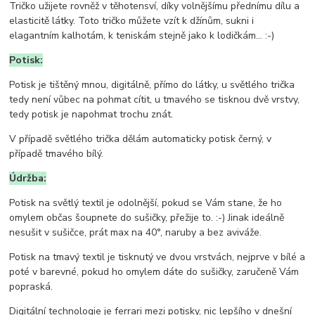
Tričko užijete rovněž v těhotensví, díky volnějšímu přednímu dílu a
elasticitě látky. Toto tričko můžete vzít k džínům, sukni i
elagantním kalhotám, k teniskám stejně jako k lodičkám... :-)
Potisk:
Potisk je tištěný mnou, digitálně, přímo do látky, u světlého trička
tedy není vůbec na pohmat cítit, u tmavého se tisknou dvě vrstvy,
tedy potisk je napohmat trochu znát.
V případě světlého trička dělám automaticky potisk černý, v
případě tmavého bílý.
Údržba:
Potisk na světlý textil je odolnější, pokud se Vám stane, že ho
omylem občas šoupnete do sušičky, přežije to. :-) Jinak ideálně
nesušit v sušičce, prát max na 40°, naruby a bez aviváže.
Potisk na tmavý textil je tisknutý ve dvou vrstvách, nejprve v bílé a
poté v barevné, pokud ho omylem dáte do sušičky, zaručeně Vám
popraská.
Digitální technologie je ferrari mezi potisky, nic lepšího v dnešní