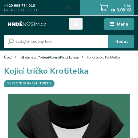
0
ks
+420 608 784 018
CZK
za
0,00 Kč
Po - Pá 8.00 - 16.00
Menu
Hledat
Úvod
Těhotenství/Nošení/Kojení/Kojicí korále
Kojicí tričko Krotitelka
Kojicí tričko Krotitelka
VYBERTE SI BARVU TRIČKA