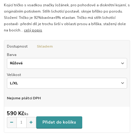
Kojicí tričko s vsadkou značky Jožánek, pro pohodové a diskrétní kojení, s
originálním potiskem. Střih lichotící postavě, skryje bříško po porodu.
Složení: Tričko je 92%bavlna+8% elastan. Tričko má střih lichotící
postavě- přední díl je trochu širší v oblasti prsou a bříška, stažený dole
na bocích...
celý popis
Dostupnost
Skladem
Barva
Velikost
Nejsme plátci DPH
590 Kč
/
ks
Přidat do košíku