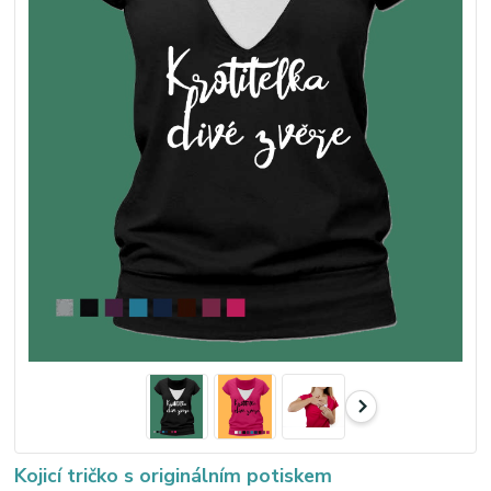
Kojicí tričko s originálním potiskem