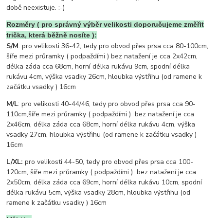
době neexistuje. :-)
Rozměry ( pro správný výběr velikosti doporučujeme změřit
trička, která běžně nosíte ):
S/M
: pro velikosti 36-42, tedy pro obvod přes prsa cca 80-100cm,
šíře mezi průramky ( podpaždími ) bez natažení je cca 2x42cm,
délka záda cca 68cm, horní délka rukávu 9cm, spodní délka
rukávu 4cm, výška vsadky 26cm, hloubka výstřihu (od ramene k
začátku vsadky ) 16cm
M/L
: pro velikosti 40-44/46, tedy pro obvod přes prsa cca 90-
110cm,šíře mezi průramky ( podpaždími ) bez natažení je cca
2x46cm, délka záda cca 68cm, horní délka rukávu 4cm, výška
vsadky 27cm, hloubka výstřihu (od ramene k začátku vsadky )
16cm
L/XL:
pro velikosti 44-50, tedy pro obvod přes prsa cca 100-
120cm, šíře mezi průramky ( podpaždími ) bez natažení je cca
2x50cm, délka záda cca 69cm, horní délka rukávu 10cm, spodní
délka rukávu 5cm, výška vsadky 28cm, hloubka výstřihu (od
ramene k začátku vsadky ) 16cm