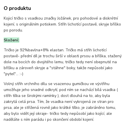
O produktu
Kojicí tričko s vsadkou značky Jožánek, pro pohodové a diskrétní
kojení, s originálním potiskem. Střih lichotící postavě, skryje bříško
po porodu.
Složení:
Tričko je
92%bavlna+8% elastan. Tričko má střih lichotící
postavě- přední díl je trochu širší v oblasti prsou a bříška, stažený
dole na bocích do dvojitého lemu, tričko tedy není obepnuté na
bříšku a zároveň skryje a "stáhne" boky, takže nepůsobí jako
"pytel"... :-)
Volný střih vrchního dílu se vsazenou gumičkou ve výstřihu
umožňuje jeho snadné odkrytí, pod ním se nachází bílá vsadka (
střih tílka se širokými ramínky ), dost dlouhá na to, aby byla
zakrytá celá prsa. Tím, že vsadka není vykrojená ze stran pro
prsa, ale je střižená rovně jako krátké tílko, je zabráněno tomu,
aby bylo vidět její okraje- tričko tedy nepůsobí jako kojící, ale
naděláte s ním parádu i po skončení období kojení.