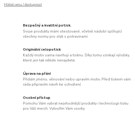
Hlídat cenu / dostupnost
Bezpečný a kvalitní potisk.
Svoje produkty mám otestované, včetně nádobí splňující
všechny normy pro styk s potravinami
Originální celopotisk
Každý motiv sama navrhuji a tisknu. Díky tomu vznikají výrobky,
které jen tak někde nenajdete.
Úprava na přání
Přidám jméno, věnování nebo upravím motiv. Před tiskem vám
ráda připravím návrh ke schválení.
Osobní přístup
Pomohu Vám vybrat nejvhodnější produkty i technologii tisku
pro Váš merch. Vytvořím Vám vzorky.