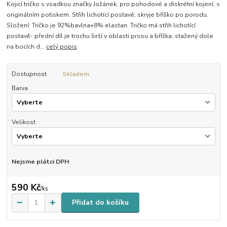
Kojicí tričko s vsadkou značky Jožánek, pro pohodové a diskrétní kojení, s
originálním potiskem. Střih lichotící postavě, skryje bříško po porodu.
Složení: Tričko je 92%bavlna+8% elastan. Tričko má střih lichotící
postavě- přední díl je trochu širší v oblasti prsou a bříška, stažený dole
na bocích d...
celý popis
Dostupnost
Skladem
Barva
Velikost
Nejsme plátci DPH
590 Kč
/
ks
Přidat do košíku