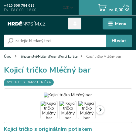
0
ks
+420 608 784 018
CZK
za
0,00 Kč
Po - Pá 8.00 - 16.00
Menu
Hledat
Úvod
Těhotenství/Nošení/Kojení/Kojicí korále
Kojicí tričko Mléčný bar
Kojicí tričko Mléčný bar
VYBERTE SI BARVU TRIČKA
Kojicí tričko s originálním potiskem