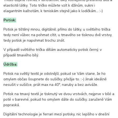
elasticitě látky. Toto tričko můžete vzít k džínům, sukni i
elagantním kalhotám, k teniskám stejně jako k lodičkám... :-)
Potisk:
Potisk je tištěný mnou, digitálně, přímo do látky, u světlého trička
tedy není vůbec na pohmat cítit, u tmavého se tisknou dvě vrstvy,
tedy potisk je napohmat trochu znát.
V případě světlého trička dělám automaticky potisk černý, v
případě tmavého bílý.
Údržba:
Potisk na světlý textil je odolnější, pokud se Vám stane, že ho
omylem občas šoupnete do sušičky, přežije to. :-) Jinak ideálně
nesušit v sušičce, prát max na 40°, naruby a bez aviváže.
Potisk na tmavý textil je tisknutý ve dvou vrstvách, nejprve v bílé a
poté v barevné, pokud ho omylem dáte do sušičky, zaručeně Vám
popraská.
Digitální technologie je ferrari mezi potisky, nic lepšího v dnešní