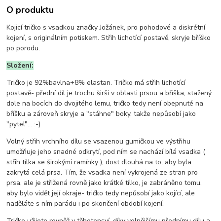
O produktu
Kojicí tričko s vsadkou značky Jožánek, pro pohodové a diskrétní
kojení, s originálním potiskem. Střih lichotící postavě, skryje bříško
po porodu.
Složení:
Tričko je
92%bavlna+8% elastan. Tričko má střih lichotící
postavě- přední díl je trochu širší v oblasti prsou a bříška, stažený
dole na bocích do dvojitého lemu, tričko tedy není obepnuté na
bříšku a zároveň skryje a "stáhne" boky, takže nepůsobí jako
"pytel"... :-)
Volný střih vrchního dílu se vsazenou gumičkou ve výstřihu
umožňuje jeho snadné odkrytí, pod ním se nachází bílá vsadka (
střih tílka se širokými ramínky ), dost dlouhá na to, aby byla
zakrytá celá prsa. Tím, že vsadka není vykrojená ze stran pro
prsa, ale je střižená rovně jako krátké tílko, je zabráněno tomu,
aby bylo vidět její okraje- tričko tedy nepůsobí jako kojící, ale
naděláte s ním parádu i po skončení období kojení.
Tričko užijete rovněž v těhotensví, díky volnějšímu přednímu dílu a