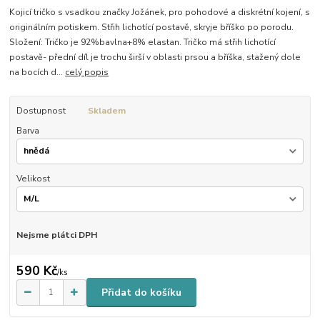
Kojicí tričko s vsadkou značky Jožánek, pro pohodové a diskrétní kojení, s
originálním potiskem. Střih lichotící postavě, skryje bříško po porodu.
Složení: Tričko je 92%bavlna+8% elastan. Tričko má střih lichotící
postavě- přední díl je trochu širší v oblasti prsou a bříška, stažený dole
na bocích d...
celý popis
Dostupnost
Skladem
Barva
Velikost
Nejsme plátci DPH
590 Kč
/
ks
Přidat do košíku