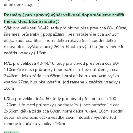
době neexistuje. :-)
Rozměry ( pro správný výběr velikosti doporučujeme změřit
trička, která běžně nosíte ):
S/M
: pro velikosti 36-42, tedy pro obvod přes prsa cca 80-100cm,
šíře mezi průramky ( podpaždími ) bez natažení je cca 2x42cm,
délka záda cca 68cm, horní délka rukávu 9cm, spodní délka
rukávu 4cm, výška vsadky 26cm, hloubka výstřihu (od ramene k
začátku vsadky ) 16cm
M/L
: pro velikosti 40-44/46, tedy pro obvod přes prsa cca 90-
110cm,šíře mezi průramky ( podpaždími ) bez natažení je cca
2x46cm, délka záda cca 68cm, horní délka rukávu 4cm, výška
vsadky 27cm, hloubka výstřihu (od ramene k začátku vsadky )
16cm
L/XL:
pro velikosti 44-50, tedy pro obvod přes prsa cca 100-
120cm, šíře mezi průramky ( podpaždími ) bez natažení je cca
2x50cm, délka záda cca 69cm, horní délka rukávu 10cm, spodní
délka rukávu 5cm, výška vsadky 28cm, hloubka výstřihu (od
ramene k začátku vsadky ) 16cm