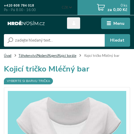
0
ks
+420 608 784 018
CZK
za
0,00 Kč
Po - Pá 8.00 - 16.00
Menu
Hledat
Úvod
Těhotenství/Nošení/Kojení/Kojicí korále
Kojicí tričko Mléčný bar
Kojicí tričko Mléčný bar
VYBERTE SI BARVU TRIČKA