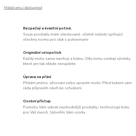
Hlídat cenu / dostupnost
Bezpečný a kvalitní potisk.
Svoje produkty mám otestované, včetně nádobí splňující
všechny normy pro styk s potravinami
Originální celopotisk
Každý motiv sama navrhuji a tisknu. Díky tomu vznikají výrobky,
které jen tak někde nenajdete.
Úprava na přání
Přidám jméno, věnování nebo upravím motiv. Před tiskem vám
ráda připravím návrh ke schválení.
Osobní přístup
Pomohu Vám vybrat nejvhodnější produkty i technologii tisku
pro Váš merch. Vytvořím Vám vzorky.