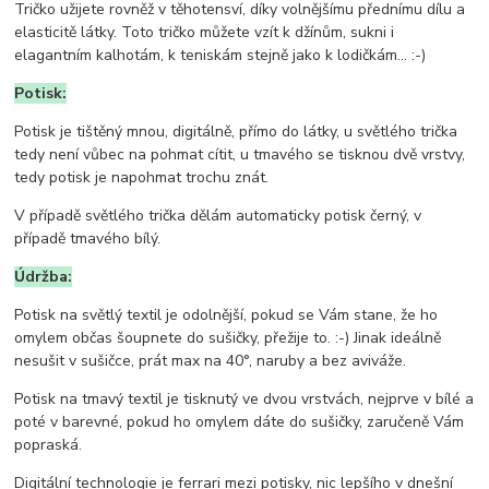
Tričko užijete rovněž v těhotensví, díky volnějšímu přednímu dílu a
elasticitě látky. Toto tričko můžete vzít k džínům, sukni i
elagantním kalhotám, k teniskám stejně jako k lodičkám... :-)
Potisk:
Potisk je tištěný mnou, digitálně, přímo do látky, u světlého trička
tedy není vůbec na pohmat cítit, u tmavého se tisknou dvě vrstvy,
tedy potisk je napohmat trochu znát.
V případě světlého trička dělám automaticky potisk černý, v
případě tmavého bílý.
Údržba:
Potisk na světlý textil je odolnější, pokud se Vám stane, že ho
omylem občas šoupnete do sušičky, přežije to. :-) Jinak ideálně
nesušit v sušičce, prát max na 40°, naruby a bez aviváže.
Potisk na tmavý textil je tisknutý ve dvou vrstvách, nejprve v bílé a
poté v barevné, pokud ho omylem dáte do sušičky, zaručeně Vám
popraská.
Digitální technologie je ferrari mezi potisky, nic lepšího v dnešní