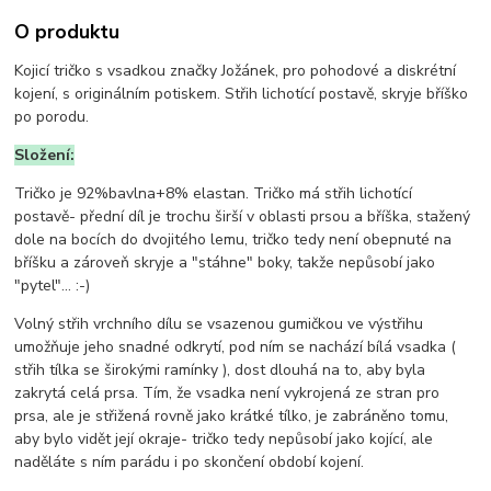
O produktu
Kojicí tričko s vsadkou značky Jožánek, pro pohodové a diskrétní
kojení, s originálním potiskem. Střih lichotící postavě, skryje bříško
po porodu.
Složení:
Tričko je
92%bavlna+8% elastan. Tričko má střih lichotící
postavě- přední díl je trochu širší v oblasti prsou a bříška, stažený
dole na bocích do dvojitého lemu, tričko tedy není obepnuté na
bříšku a zároveň skryje a "stáhne" boky, takže nepůsobí jako
"pytel"... :-)
Volný střih vrchního dílu se vsazenou gumičkou ve výstřihu
umožňuje jeho snadné odkrytí, pod ním se nachází bílá vsadka (
střih tílka se širokými ramínky ), dost dlouhá na to, aby byla
zakrytá celá prsa. Tím, že vsadka není vykrojená ze stran pro
prsa, ale je střižená rovně jako krátké tílko, je zabráněno tomu,
aby bylo vidět její okraje- tričko tedy nepůsobí jako kojící, ale
naděláte s ním parádu i po skončení období kojení.