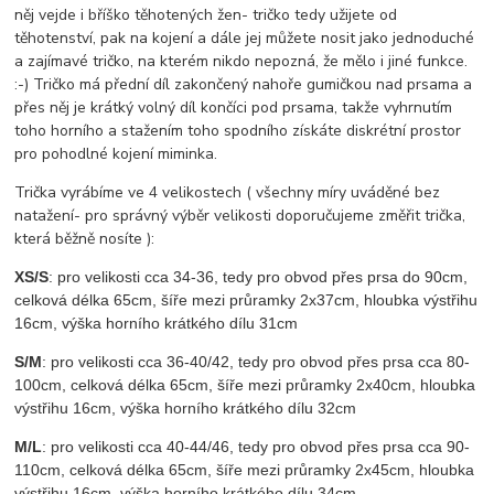
něj vejde i bříško těhotených žen- tričko tedy užijete od
těhotenství, pak na kojení a dále jej můžete nosit jako jednoduché
a zajímavé tričko, na kterém nikdo nepozná, že mělo i jiné funkce.
:-) Tričko má přední díl zakončený nahoře gumičkou nad prsama a
přes něj je krátký volný díl končíci pod prsama, takže vyhrnutím
toho horního a stažením toho spodního získáte diskrétní prostor
pro pohodlné kojení miminka.
Trička vyrábíme ve 4 velikostech ( všechny míry uváděné bez
natažení- pro správný výběr velikosti doporučujeme změřit trička,
která běžně nosíte ):
XS/S
: pro velikosti cca 34-36, tedy pro obvod přes prsa do 90cm,
celková délka 65cm, šíře mezi průramky 2x37cm, hloubka výstřihu
16cm, výška horního krátkého dílu 31cm
S/M
: pro velikosti cca 36-40/42, tedy pro obvod přes prsa cca 80-
100cm, celková délka 65cm, šíře mezi průramky 2x40cm, hloubka
výstřihu 16cm, výška horního krátkého dílu 32cm
M/L
: pro velikosti cca 40-44/46, tedy pro obvod přes prsa cca 90-
110cm, celková délka 65cm, šíře mezi průramky 2x45cm, hloubka
výstřihu 16cm, výška horního krátkého dílu 34cm