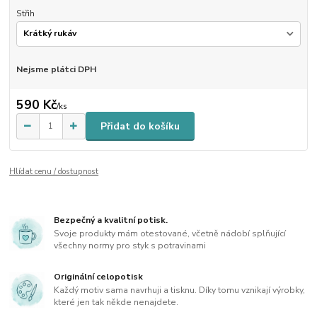
Střih
Nejsme plátci DPH
590 Kč
/
ks
Přidat do košíku
Hlídat cenu / dostupnost
Bezpečný a kvalitní potisk.
Svoje produkty mám otestované, včetně nádobí splňující
všechny normy pro styk s potravinami
Originální celopotisk
Každý motiv sama navrhuji a tisknu. Díky tomu vznikají výrobky,
které jen tak někde nenajdete.