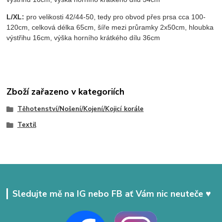
L/XL:
pro velikosti 42/44-50, tedy pro obvod přes prsa cca 100-
120cm, celková délka 65cm, šíře mezi průramky 2x50cm, hloubka
výstřihu 16cm, výška horního krátkého dílu 36cm
Zboží zařazeno v kategoriích
Těhotenství/Nošení/Kojení/Kojicí korále
Textil
Sledujte mě na IG nebo FB ať Vám nic neuteče ♥