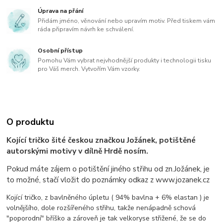
Úprava na přání
Přidám jméno, věnování nebo upravím motiv. Před tiskem vám
ráda připravím návrh ke schválení.
Osobní přístup
Pomohu Vám vybrat nejvhodnější produkty i technologii tisku
pro Váš merch. Vytvořím Vám vzorky.
O produktu
Kojící tričko šité českou značkou Jožánek, potištěné
autorskými motivy v dílně Hrdě nosím.
Pokud máte zájem o potištění jiného střihu od zn.Jožánek, je
to možné, stačí vložit do poznámky odkaz z www.jozanek.cz
Kojící tričko, z bavlněného úpletu ( 94% bavlna + 6% elastan ) je
volnějšího, dole rozšířeného střihu, takže nenápadně schová
"poporodní" bříško a zároveň je tak velkoryse střižené, že se do