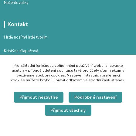
Nažehlovačky
Kontakt
Hrdě nosím/Hrdě tvořím
Kristýna Klapačová
+420 608 784 018
Po - Pá 8.00 - 16.00
Pro základní funkčnost, zpříjemnění používání webu, analytické
účely a v případě udělení souhlasu také pro účely cílení reklamy
kristyna.klapacova@email.cz
využíváme soubory cookies. Nastavení vlastních preferencí
cookies můžete kdykoli upravit odkazem ve spodní části stránek.
Přijmout nezbytné
Podrobné nastavení
Přijmout všechny