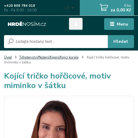
0
ks
+420 608 784 018
CZK
za
0,00 Kč
Po - Pá 8.00 - 16.00
Menu
Hledat
Úvod
Těhotenství/Nošení/Kojení/Kojicí korále
Kojící tričko hořčicové, motiv
miminko v šátku
Kojící tričko hořčicové, motiv
miminko v šátku