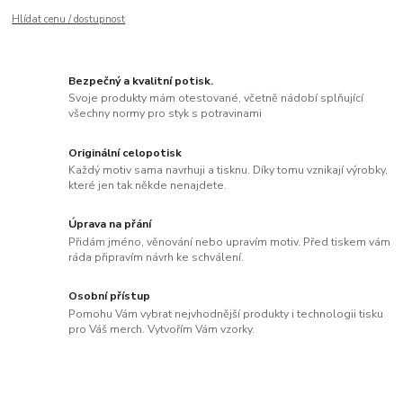
Hlídat cenu / dostupnost
Bezpečný a kvalitní potisk.
Svoje produkty mám otestované, včetně nádobí splňující
všechny normy pro styk s potravinami
Originální celopotisk
Každý motiv sama navrhuji a tisknu. Díky tomu vznikají výrobky,
které jen tak někde nenajdete.
Úprava na přání
Přidám jméno, věnování nebo upravím motiv. Před tiskem vám
ráda připravím návrh ke schválení.
Osobní přístup
Pomohu Vám vybrat nejvhodnější produkty i technologii tisku
pro Váš merch. Vytvořím Vám vzorky.