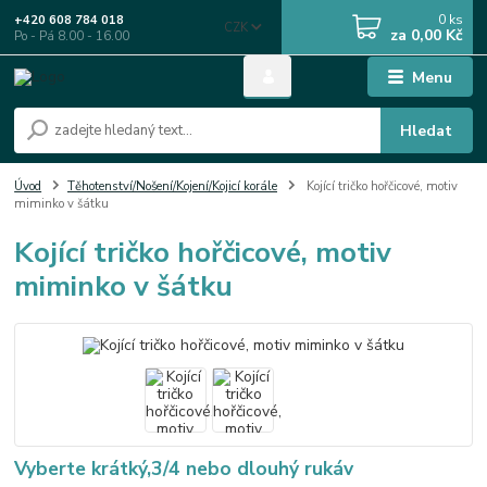
0
ks
+420 608 784 018
CZK
za
0,00 Kč
Po - Pá 8.00 - 16.00
Menu
Hledat
Úvod
Těhotenství/Nošení/Kojení/Kojicí korále
Kojící tričko hořčicové, motiv
miminko v šátku
Kojící tričko hořčicové, motiv
miminko v šátku
Vyberte krátký,3/4 nebo dlouhý rukáv