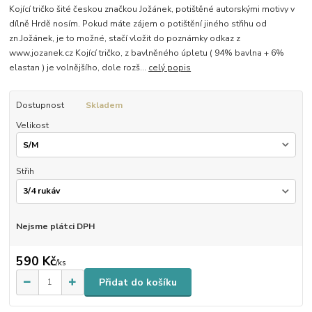
Kojící tričko šité českou značkou Jožánek, potištěné autorskými motivy v
dílně Hrdě nosím. Pokud máte zájem o potištění jiného střihu od
zn.Jožánek, je to možné, stačí vložit do poznámky odkaz z
www.jozanek.cz Kojící tričko, z bavlněného úpletu ( 94% bavlna + 6%
elastan ) je volnějšího, dole rozš...
celý popis
Dostupnost
Skladem
Velikost
Střih
Nejsme plátci DPH
590 Kč
/
ks
Přidat do košíku