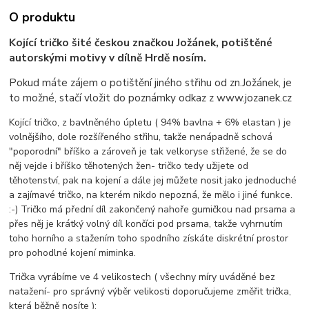
O produktu
Kojící tričko šité českou značkou Jožánek, potištěné
autorskými motivy v dílně Hrdě nosím.
Pokud máte zájem o potištění jiného střihu od zn.Jožánek, je
to možné, stačí vložit do poznámky odkaz z www.jozanek.cz
Kojící tričko, z bavlněného úpletu ( 94% bavlna + 6% elastan ) je
volnějšího, dole rozšířeného střihu, takže nenápadně schová
"poporodní" bříško a zároveň je tak velkoryse střižené, že se do
něj vejde i bříško těhotených žen- tričko tedy užijete od
těhotenství, pak na kojení a dále jej můžete nosit jako jednoduché
a zajímavé tričko, na kterém nikdo nepozná, že mělo i jiné funkce.
:-) Tričko má přední díl zakončený nahoře gumičkou nad prsama a
přes něj je krátký volný díl končíci pod prsama, takže vyhrnutím
toho horního a stažením toho spodního získáte diskrétní prostor
pro pohodlné kojení miminka.
Trička vyrábíme ve 4 velikostech ( všechny míry uváděné bez
natažení- pro správný výběr velikosti doporučujeme změřit trička,
která běžně nosíte ):