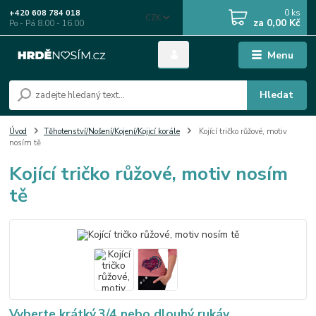
0
ks
+420 608 784 018
CZK
za
0,00 Kč
Po - Pá 8.00 - 16.00
Menu
Hledat
Úvod
Těhotenství/Nošení/Kojení/Kojicí korále
Kojící tričko růžové, motiv
nosím tě
Kojící tričko růžové, motiv nosím
tě
Vyberte krátký,3/4 nebo dlouhý rukáv