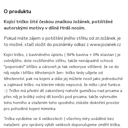
O produktu
Kojící tričko šité českou značkou Jožánek, potištěné
autorskými motivy v dílně Hrdě nosím.
Pokud máte zájem o potištění jiného střihu od zn.Jožánek, je
to možné, stačí vložit do poznámky odkaz z www.jozanek.cz
Kojící tričko, z bavlněného úpletu ( 94% bavlna + 6% elastan ) je
volnějšího, dole rozšířeného střihu, takže nenápadně schová
"poporodní" bříško a zároveň je tak velkoryse střižené, že se do
něj vejde i bříško těhotených žen- tričko tedy užijete od
těhotenství, pak na kojení a dále jej můžete nosit jako jednoduché
a zajímavé tričko, na kterém nikdo nepozná, že mělo i jiné funkce.
:-) Tričko má přední díl zakončený nahoře gumičkou nad prsama a
přes něj je krátký volný díl končíci pod prsama, takže vyhrnutím
toho horního a stažením toho spodního získáte diskrétní prostor
pro pohodlné kojení miminka.
Trička vyrábíme ve 4 velikostech ( všechny míry uváděné bez
natažení- pro správný výběr velikosti doporučujeme změřit trička,