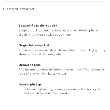
Hlídat cenu / dostupnost
Bezpečný a kvalitní potisk.
Svoje produkty mám otestované, včetně nádobí splňující
všechny normy pro styk s potravinami
Originální celopotisk
Každý motiv sama navrhuji a tisknu. Díky tomu vznikají výrobky,
které jen tak někde nenajdete.
Úprava na přání
Přidám jméno, věnování nebo upravím motiv. Před tiskem vám
ráda připravím návrh ke schválení.
Osobní přístup
Pomohu Vám vybrat nejvhodnější produkty i technologii tisku
pro Váš merch. Vytvořím Vám vzorky.