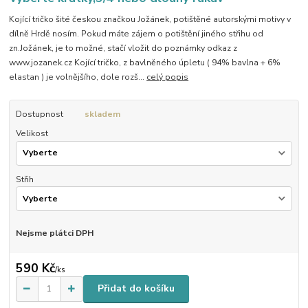
Kojící tričko šité českou značkou Jožánek, potištěné autorskými motivy v
dílně Hrdě nosím. Pokud máte zájem o potištění jiného střihu od
zn.Jožánek, je to možné, stačí vložit do poznámky odkaz z
www.jozanek.cz Kojící tričko, z bavlněného úpletu ( 94% bavlna + 6%
elastan ) je volnějšího, dole rozš...
celý popis
Dostupnost
skladem
Velikost
Střih
Nejsme plátci DPH
590 Kč
/
ks
Přidat do košíku