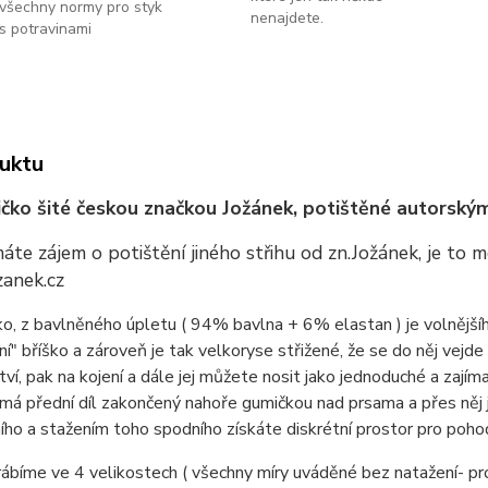
všechny normy pro styk
nenajdete.
s potravinami
uktu
tričko šité českou značkou Jožánek, potištěné autorský
te zájem o potištění jiného střihu od zn.Jožánek, je to 
anek.cz
ičko, z bavlněného úpletu ( 94% bavlna + 6% elastan ) je volnějš
í" bříško a zároveň je tak velkoryse střižené, že se do něj vejde 
ví, pak na kojení a dále jej můžete nosit jako jednoduché a zajíma
o má přední díl zakončený nahoře gumičkou nad prsama a přes něj j
ího a stažením toho spodního získáte diskrétní prostor pro poho
rábíme ve 4 velikostech ( všechny míry uváděné bez natažení- pr