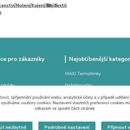
enství/Nošení/Kojení/Kojicí
Textil
e
ce pro zákazníky
Nejoblíbenější kategor
MAXI Termohrnky
 zakázku
Nažehlovačky
latba
čnost, zpříjemnění používání webu, analytické účely a v případě udělení
y využíváme soubory cookies. Nastavení vlastních preferencí cookies mů
odmínky
odkazem ve spodní části stránek.
í
ut nezbytné
Podrobné nastavení
Přijmout 