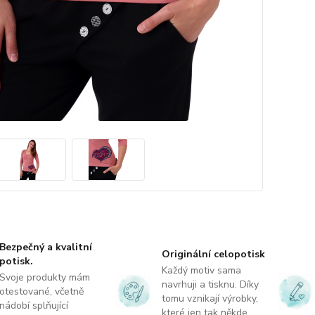
Bezpečný a kvalitní
Originální celopotisk
potisk.
Každý motiv sama
Svoje produkty mám
navrhuji a tisknu. Díky
otestované, včetně
tomu vznikají výrobky,
nádobí splňující
které jen tak někde