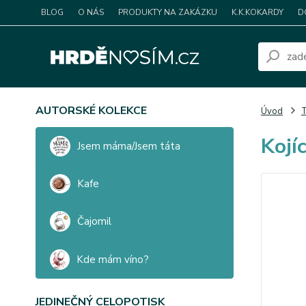
BLOG
O NÁS
PRODUKTY NA ZAKÁZKU
K.K.KOKARDY
D
AUTORSKÉ KOLEKCE
Úvod
T
Kojí
Jsem máma/Jsem táta
Kafe
Čajomil
Kde mám víno?
JEDINEČNÝ CELOPOTISK