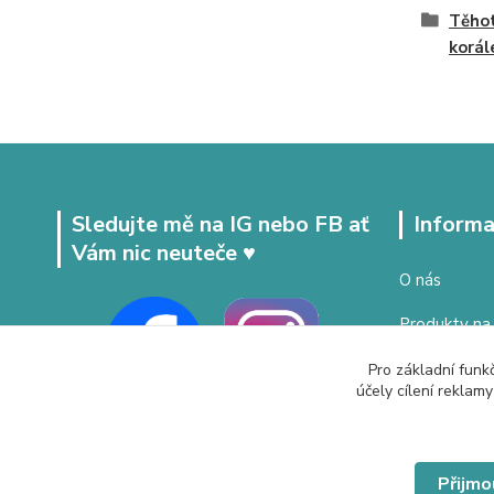
Těhot
korál
Sledujte mě na IG nebo FB ať
Informa
Vám nic neuteče ♥
O nás
Produkty na
Doprava a p
Pro základní funk
účely cílení reklam
Obchodní p
Vrácení zbož
Přijmo