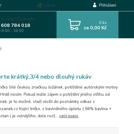
Přihlášení
Y
CZK
 si rady? Zavolejte.
0
ks
 608 784 018
za
0,00 Kč
á 8.00 - 16.00
tě
rte krátký,3/4 nebo dlouhý rukáv
tričko šité českou značkou Jožánek, potištěné autorskými motivy
ě Hrdě nosím. Pokud máte zájem o potištění jiného střihu od
ánek, je to možné, stačí vložit do poznámky odkaz z
zanek.cz Kojící tričko, z bavlněného úpletu ( 94% bavlna +
tan ) je volnějšího, dole rozš...
celý popis