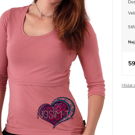
Dos
Vel
Stř
Nej
59
Hlídat 