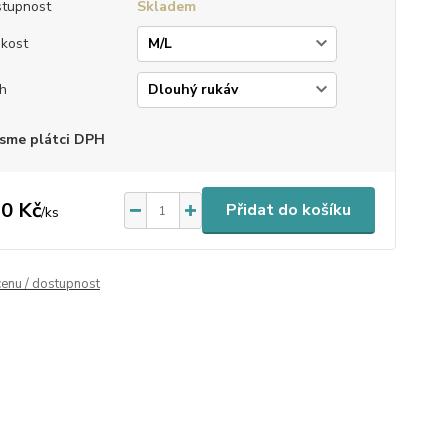
tupnost
Skladem
ikost
ih
sme plátci DPH
0 Kč
Přidat do košíku
/
ks
cenu / dostupnost