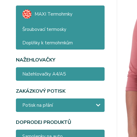
MAXI Termohrnky
Šroubovací termosky
Doplňky k termohrnkům
NAŽEHLOVAČKY
Nažehlovačky A4/A5
ZAKÁZKOVÝ POTISK
Potisk na přání
DOPRODEJ PRODUKTŮ
Samolepky na auto