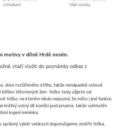
schválení.
Vám vzorky.
mi motivy v dílně Hrdě nosím.
možné, stačí vložit do poznámky odkaz z
ího, dole rozšířeného střihu, takže nenápadně schová
i bříško těhotených žen- tričko tedy užijete od
vé tričko, na kterém nikdo nepozná, že mělo i jiné funkce.
e krátký volný díl končíci pod prsama, takže vyhrnutím
dlné kojení miminka.
o správný výběr velikosti doporučujeme změřit trička,