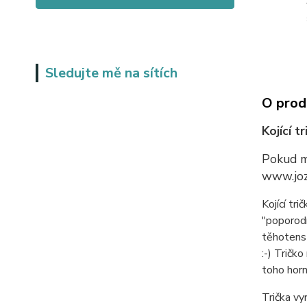
Sledujte mě na sítích
O prod
Kojící 
Pokud má
www.joz
Kojící tr
"poporodn
těhotenst
:-) Tričk
toho horn
Trička vy