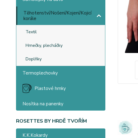
Těhotenství/Nošení/Kojení/Kojicí
korále
Textil
Hrnečky, plecháčky
Doplňky
Termoplechovky
Plastové hrnky
Nosítka na panenky
ROSETTES BY HRDĚ TVOŘÍM
K.K.Kokardy