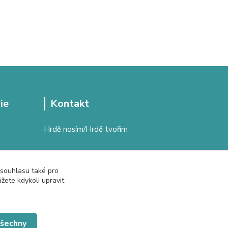
ie
Kontakt
Hrdě nosím/Hrdě tvořím
Kristýna Klapačová
+420 608 784 018
 souhlasu také pro
žete kdykoli upravit
Po - Pá 8.00 - 16.00
kristyna.klapacova@email.cz
všechny