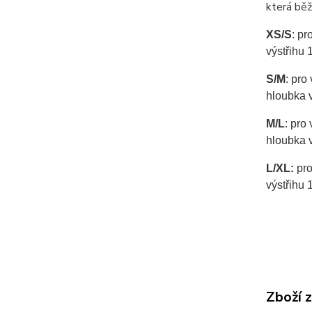
která běž
XS/S
: pr
výstřihu 
S/M
: pro
hloubka 
M/L
: pro
hloubka 
L/XL:
pro
výstřihu 
Zboží 