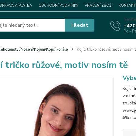
OPRAVA A PLATBA
OBCHODNÍ PODMÍNKY
VRÁCENÍ ZBOŽÍ
KONTAKT
Nevíte
Hledat
+420
Po - P
ěhotenství/Nošení/Kojení/Kojicí korále
Kojící tričko růžové, motiv nosím 
cí tričko růžové, motiv nosím tě
Vybe
Kojící 
v díln
zn.Jož
www.jo
6% elas