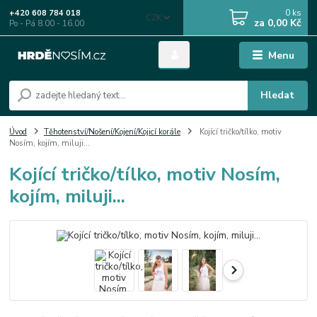
0
ks
+420 608 784 018
CZK
za
0,00 Kč
Po - Pá 8.00 - 16.00
Menu
Hledat
Úvod
Těhotenství/Nošení/Kojení/Kojicí korále
Kojící tričko/tílko, motiv
Nosím, kojím, miluji...
Kojící tričko/tílko, motiv Nosím,
kojím, miluji...