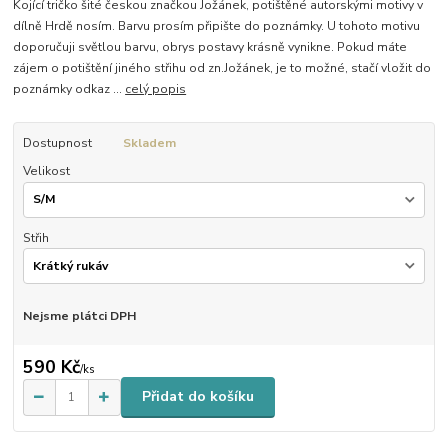
Kojící tričko šité českou značkou Jožánek, potištěné autorskými motivy v
dílně Hrdě nosím. Barvu prosím připište do poznámky. U tohoto motivu
doporučuji světlou barvu, obrys postavy krásně vynikne. Pokud máte
zájem o potištění jiného střihu od zn.Jožánek, je to možné, stačí vložit do
poznámky odkaz ...
celý popis
Dostupnost
Skladem
Velikost
Střih
Nejsme plátci DPH
590 Kč
/
ks
Přidat do košíku