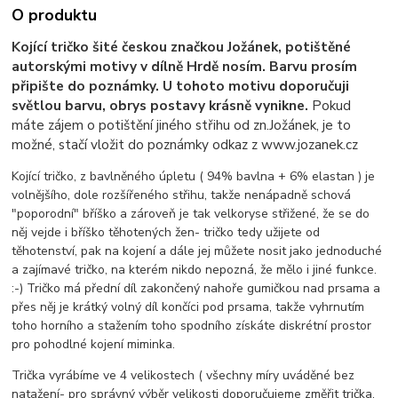
O produktu
Kojící tričko šité českou značkou Jožánek, potištěné
autorskými motivy v dílně Hrdě nosím. Barvu prosím
připište do poznámky. U tohoto motivu doporučuji
světlou barvu, obrys postavy krásně vynikne.
Pokud
máte zájem o potištění jiného střihu od zn.Jožánek, je to
možné, stačí vložit do poznámky odkaz z www.jozanek.cz
Kojící tričko, z bavlněného úpletu ( 94% bavlna + 6% elastan ) je
volnějšího, dole rozšířeného střihu, takže nenápadně schová
"poporodní" bříško a zároveň je tak velkoryse střižené, že se do
něj vejde i bříško těhotených žen- tričko tedy užijete od
těhotenství, pak na kojení a dále jej můžete nosit jako jednoduché
a zajímavé tričko, na kterém nikdo nepozná, že mělo i jiné funkce.
:-) Tričko má přední díl zakončený nahoře gumičkou nad prsama a
přes něj je krátký volný díl končíci pod prsama, takže vyhrnutím
toho horního a stažením toho spodního získáte diskrétní prostor
pro pohodlné kojení miminka.
Trička vyrábíme ve 4 velikostech ( všechny míry uváděné bez
natažení- pro správný výběr velikosti doporučujeme změřit trička,