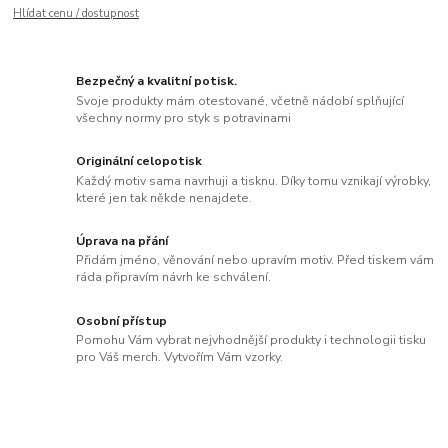
Hlídat cenu / dostupnost
Bezpečný a kvalitní potisk.
Svoje produkty mám otestované, včetně nádobí splňující
všechny normy pro styk s potravinami
Originální celopotisk
Každý motiv sama navrhuji a tisknu. Díky tomu vznikají výrobky,
které jen tak někde nenajdete.
Úprava na přání
Přidám jméno, věnování nebo upravím motiv. Před tiskem vám
ráda připravím návrh ke schválení.
Osobní přístup
Pomohu Vám vybrat nejvhodnější produkty i technologii tisku
pro Váš merch. Vytvořím Vám vzorky.