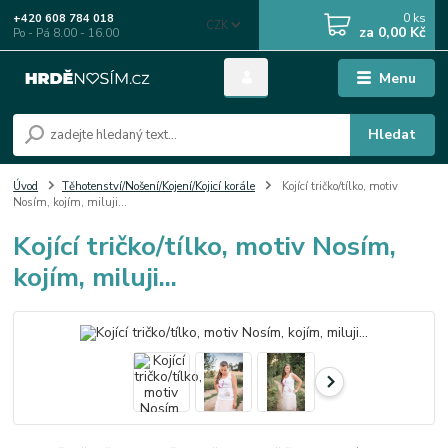
0
ks
+420 608 784 018
CZK
za
0,00 Kč
Po - Pá 8.00 - 16.00
Menu
Hledat
Úvod
Těhotenství/Nošení/Kojení/Kojicí korále
Kojící tričko/tílko, motiv
Nosím, kojím, miluji...
Kojící tričko/tílko, motiv Nosím,
kojím, miluji...