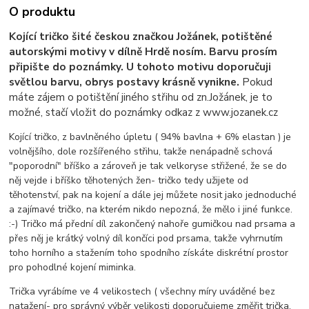
O produktu
Kojící tričko šité českou značkou Jožánek, potištěné
autorskými motivy v dílně Hrdě nosím. Barvu prosím
připište do poznámky. U tohoto motivu doporučuji
světlou barvu, obrys postavy krásně vynikne.
Pokud
máte zájem o potištění jiného střihu od zn.Jožánek, je to
možné, stačí vložit do poznámky odkaz z www.jozanek.cz
Kojící tričko, z bavlněného úpletu ( 94% bavlna + 6% elastan ) je
volnějšího, dole rozšířeného střihu, takže nenápadně schová
"poporodní" bříško a zároveň je tak velkoryse střižené, že se do
něj vejde i bříško těhotených žen- tričko tedy užijete od
těhotenství, pak na kojení a dále jej můžete nosit jako jednoduché
a zajímavé tričko, na kterém nikdo nepozná, že mělo i jiné funkce.
:-) Tričko má přední díl zakončený nahoře gumičkou nad prsama a
přes něj je krátký volný díl končíci pod prsama, takže vyhrnutím
toho horního a stažením toho spodního získáte diskrétní prostor
pro pohodlné kojení miminka.
Trička vyrábíme ve 4 velikostech ( všechny míry uváděné bez
natažení- pro správný výběr velikosti doporučujeme změřit trička,