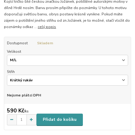
Kojící tričko šité českou značkou Jožánek, potištěné autorskými motivy v
dílně Hrdě nosím. Barvu prosím připište do poznámky. U tohoto motivu
doporučuji světlou barvu, obrys postavy krásně vynikne. Pokud máte
zájem o potištění jiného střihu od zn.Jožánek, je to možné, stačí vložit do
poznámky odkaz ...
celý popis
Dostupnost
Skladem
Velikost
Střih
Nejsme plátci DPH
590 Kč
/
ks
Přidat do košíku