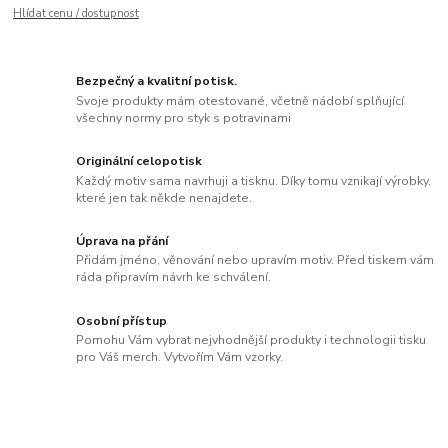
Hlídat cenu / dostupnost
Bezpečný a kvalitní potisk.
Svoje produkty mám otestované, včetně nádobí splňující
všechny normy pro styk s potravinami
Originální celopotisk
Každý motiv sama navrhuji a tisknu. Díky tomu vznikají výrobky,
které jen tak někde nenajdete.
Úprava na přání
Přidám jméno, věnování nebo upravím motiv. Před tiskem vám
ráda připravím návrh ke schválení.
Osobní přístup
Pomohu Vám vybrat nejvhodnější produkty i technologii tisku
pro Váš merch. Vytvořím Vám vzorky.