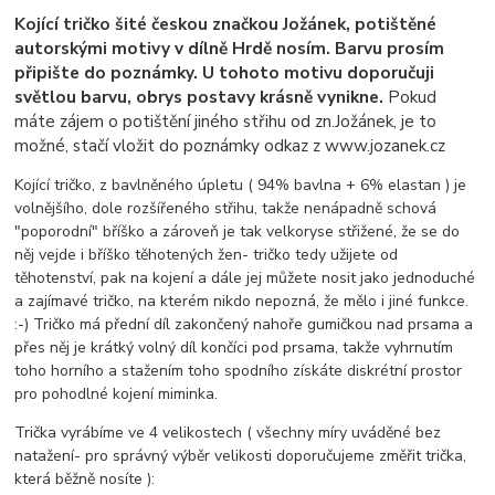
Kojící tričko šité českou značkou Jožánek, potištěné
autorskými motivy v dílně Hrdě nosím. Barvu prosím
připište do poznámky. U tohoto motivu doporučuji
světlou barvu, obrys postavy krásně vynikne.
Pokud
máte zájem o potištění jiného střihu od zn.Jožánek, je to
možné, stačí vložit do poznámky odkaz z www.jozanek.cz
Kojící tričko, z bavlněného úpletu ( 94% bavlna + 6% elastan ) je
volnějšího, dole rozšířeného střihu, takže nenápadně schová
"poporodní" bříško a zároveň je tak velkoryse střižené, že se do
něj vejde i bříško těhotených žen- tričko tedy užijete od
těhotenství, pak na kojení a dále jej můžete nosit jako jednoduché
a zajímavé tričko, na kterém nikdo nepozná, že mělo i jiné funkce.
:-) Tričko má přední díl zakončený nahoře gumičkou nad prsama a
přes něj je krátký volný díl končíci pod prsama, takže vyhrnutím
toho horního a stažením toho spodního získáte diskrétní prostor
pro pohodlné kojení miminka.
Trička vyrábíme ve 4 velikostech ( všechny míry uváděné bez
natažení- pro správný výběr velikosti doporučujeme změřit trička,
která běžně nosíte ):