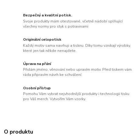
Bezpečný a kvalitní potisk.
Svoje produkty mám otestované, včetně nádobí splňující
všechny normy pro styk s potravinami
Originální celopotisk
Každý motiv sama navrhuji a tisknu. Díky tomu vznikají výrobky,
které jen tak někde nenajdete.
Úprava na přání
Přidám jméno, věnování nebo upravím motiv. Před tiskem vám
ráda připravím návrh ke schválení.
Osobní přístup
Pomohu Vám vybrat nejvhodnější produkty i technologii tisku
pro Váš merch. Vytvořím Vám vzorky.
O produktu