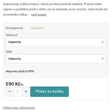
doporučuji světlou barvu, obrys postavy krásně vynikne. Pokud máte
zájem o potištění jiného střihu od zn.Jožánek, je to možné, stačí vložit do
poznámky odkaz ...
celý popis
Dostupnost
skladem
Velikost
Střih
Nejsme plátci DPH
590 Kč
/
ks
Přidat do košíku
Hlídat cenu / dostupnost