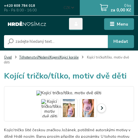
0
ks
+420 608 784 018
CZK
za
0,00 Kč
Po - Pá 8.00 - 16.00
Menu
Hledat
Úvod
Těhotenství/Nošení/Kojení/Kojicí korále
Kojící tričko/tílko, motiv dvě
děti
Kojící tričko/tílko, motiv dvě děti
Kojící tričko šité českou značkou Jožánek, potištěné autorskými motivy v
dílně Hrdě nosím. Barvu prosím připište do poznámky. U tohoto motivu