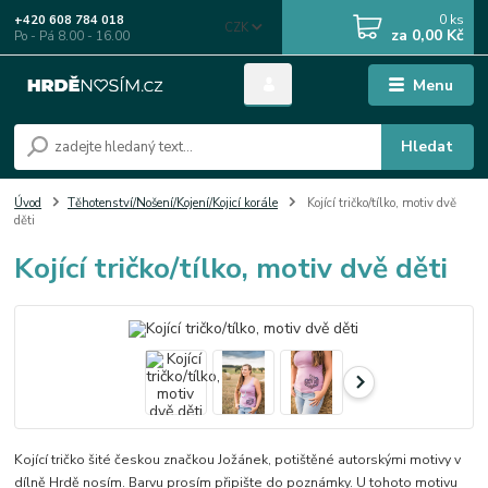
0
ks
+420 608 784 018
CZK
za
0,00 Kč
Po - Pá 8.00 - 16.00
Menu
Hledat
Úvod
Těhotenství/Nošení/Kojení/Kojicí korále
Kojící tričko/tílko, motiv dvě
děti
Kojící tričko/tílko, motiv dvě děti
Kojící tričko šité českou značkou Jožánek, potištěné autorskými motivy v
dílně Hrdě nosím. Barvu prosím připište do poznámky. U tohoto motivu