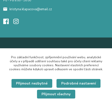
Po - Pá 8.00 - 16.00
kristyna.klapacova@email.cz
Pro základní funkčnost, zpříjemnění používání webu, analytické
účely a v případě udělení souhlasu také pro účely cílení reklamy
využíváme soubory cookies. Nastavení vlastních preferencí
cookies můžete kdykoli upravit odkazem ve spodní části stránek.
Přijmout nezbytné
Podrobné nastavení
Přijmout všechny
© Copyright 2019 Hrdě nosím.cz
Vytvořeno na
Eshop-rychle.cz