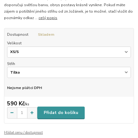
doporučuji světlou barvu, obrys postavy krásně vynikne. Pokud máte
zájem o potištění jiného střihu od zn.Jožánek, je to možné, stačí vložit do
poznámky odkaz ...
celý popis
Dostupnost
Skladem
Velikost
Střih
Nejsme plátci DPH
590 Kč
/
ks
Přidat do košíku
Hlídat cenu / dostupnost