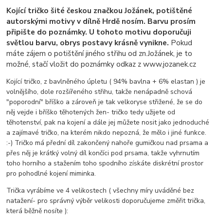
Kojící tričko šité českou značkou Jožánek, potištěné
autorskými motivy v dílně Hrdě nosím. Barvu prosím
připište do poznámky. U tohoto motivu doporučuji
světlou barvu, obrys postavy krásně vynikne.
Pokud
máte zájem o potištění jiného střihu od zn.Jožánek, je to
možné, stačí vložit do poznámky odkaz z www.jozanek.cz
Kojící tričko, z bavlněného úpletu ( 94% bavlna + 6% elastan ) je
volnějšího, dole rozšířeného střihu, takže nenápadně schová
"poporodní" bříško a zároveň je tak velkoryse střižené, že se do
něj vejde i bříško těhotených žen- tričko tedy užijete od
těhotenství, pak na kojení a dále jej můžete nosit jako jednoduché
a zajímavé tričko, na kterém nikdo nepozná, že mělo i jiné funkce.
:-) Tričko má přední díl zakončený nahoře gumičkou nad prsama a
přes něj je krátký volný díl končíci pod prsama, takže vyhrnutím
toho horního a stažením toho spodního získáte diskrétní prostor
pro pohodlné kojení miminka.
Trička vyrábíme ve 4 velikostech ( všechny míry uváděné bez
natažení- pro správný výběr velikosti doporučujeme změřit trička,
která běžně nosíte ):