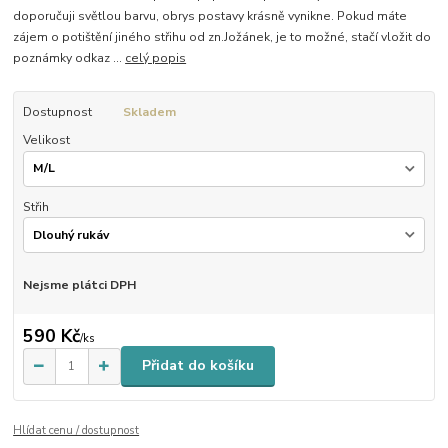
doporučuji světlou barvu, obrys postavy krásně vynikne. Pokud máte
zájem o potištění jiného střihu od zn.Jožánek, je to možné, stačí vložit do
poznámky odkaz ...
celý popis
Dostupnost
Skladem
Velikost
Střih
Nejsme plátci DPH
590 Kč
/
ks
Přidat do košíku
Hlídat cenu / dostupnost