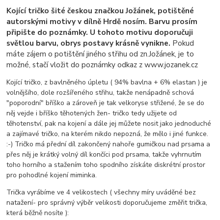
Kojící tričko šité českou značkou Jožánek, potištěné
autorskými motivy v dílně Hrdě nosím. Barvu prosím
připište do poznámky. U tohoto motivu doporučuji
světlou barvu, obrys postavy krásně vynikne.
Pokud
máte zájem o potištění jiného střihu od zn.Jožánek, je to
možné, stačí vložit do poznámky odkaz z www.jozanek.cz
Kojící tričko, z bavlněného úpletu ( 94% bavlna + 6% elastan ) je
volnějšího, dole rozšířeného střihu, takže nenápadně schová
"poporodní" bříško a zároveň je tak velkoryse střižené, že se do
něj vejde i bříško těhotených žen- tričko tedy užijete od
těhotenství, pak na kojení a dále jej můžete nosit jako jednoduché
a zajímavé tričko, na kterém nikdo nepozná, že mělo i jiné funkce.
:-) Tričko má přední díl zakončený nahoře gumičkou nad prsama a
přes něj je krátký volný díl končíci pod prsama, takže vyhrnutím
toho horního a stažením toho spodního získáte diskrétní prostor
pro pohodlné kojení miminka.
Trička vyrábíme ve 4 velikostech ( všechny míry uváděné bez
natažení- pro správný výběr velikosti doporučujeme změřit trička,
která běžně nosíte ):