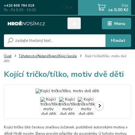
0
ks
+420 608 784 018
CZK
za
0,00 Kč
Po - Pá 8.00 - 16.00
Menu
Hledat
Úvod
Těhotenství/Nošení/Kojení/Kojicí korále
Kojící tričko/tílko, motiv dvě
děti
Kojící tričko/tílko, motiv dvě děti
Kojící tričko šité českou značkou Jožánek, potištěné autorskými motivy v
dílně Hrdě nosím. Barvu prosím připište do poznámky. U tohoto motivu